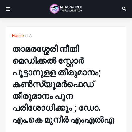
Home
LA
താമരശ്ശേരി നീതി
മെഡിക്കൽ സ്റ്റോർ
പൂട്ടാനുളള തീരുമാനം;
കൺസ്യൂമർഫെഡ്
തീരുമാനം പുന
പരിശോധിക്കും ; ഡോ.
എം.കെ മുനീർ എംഎൽഎ