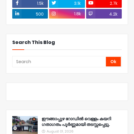
1.5k
3.1k
2.7k
1.8k
500
4.2k
Search This Blog
ഈങ്ങാപ്പുഴ റോഡിൽ വെള്ളം കയറി
ഗതാഗതം പൂർണ്ണമായി തടസ്സപ്പെട്ടു.
August 01, 2026