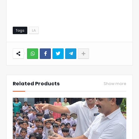
Tags
LA
NWT
Related Products
Show more