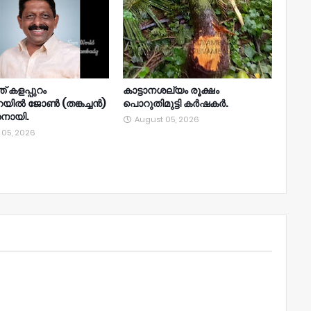
് കളപ്പുറം
കാട്ടാനശല്യം രൂക്ഷം
റയിൽ ജോൺ (തങ്കച്ചൻ)
പൊറുതിമുട്ടി കർഷകർ.
തനായി.
August 05, 2026
 05, 2026