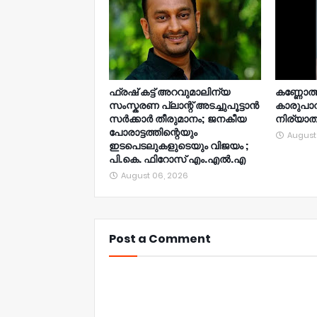
ഫ്രഷ് കട്ട് അറവുമാലിന്യ
കണ്ണോത്ത
സംസ്കരണ പ്ലാന്റ് അടച്ചുപൂട്ടാൻ
കാരുപാ
സർക്കാർ തീരുമാനം; ജനകീയ
നിര്യാ
പോരാട്ടത്തിന്റെയും
August
ഇടപെടലുകളുടെയും വിജയം ;
പി.കെ. ഫിറോസ് എം.എൽ‍.എ
August 06, 2026
Post a Comment