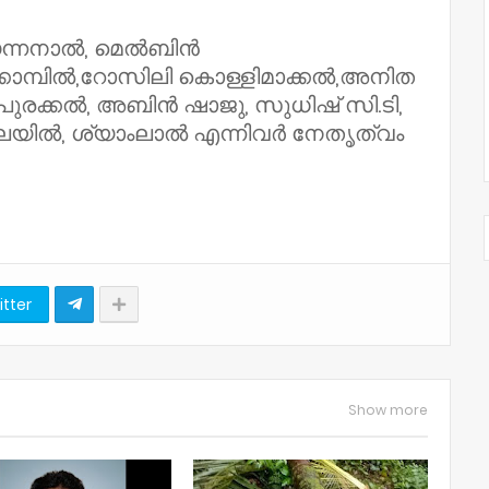
ഊന്നനാൽ, മെൽബിൻ
്കൊമ്പിൽ,റോസിലി കൊള്ളിമാക്കൽ,അനിത
 പുരക്കൽ, അബിൻ ഷാജു, സുധിഷ് സി.ടി,
മലയിൽ, ശ്യാംലാൽ എന്നിവർ നേതൃത്വം
itter
Show more