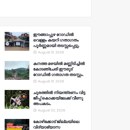
ഈങ്ങാപ്പുഴ റോഡിൽ
വെള്ളം കയറി ഗതാഗതം
പൂർണ്ണമായി തടസ്സപ്പെട്ടു.
August 01, 2026
കനത്ത മഴയിൽ മണ്ണിടിച്ചിൽ
കോടഞ്ചേരി ഈരൂട്
റോഡിൽ ഗതാഗത തടസ്സം.
August 01, 2026
ചുരത്തിൽ നിയന്ത്രണം വിട്ട
ജീപ്പ് കൊക്കയിലേക്ക് വീണു
അപകടം.
August 02, 2026
കോഴിക്കോട് ജില്ലയിലെ
വിദ്യാഭ്യാസ