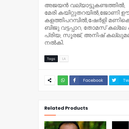
അജയൻ വല്യാട്ടുകണ്ടത്തിൽ,
മേരി കയിറ്റുതറയിൽ,ജോണി 
കളത്തിപറമ്പിൽ,ഷേർളി മണിക
ബിജു വട്ടപ്പാറ, തോമസ് കല്ലേ
പ്രിയ, സൂരജ്, അനിഷ് കല്ലു
നൽകി.
Tags
LA
Facebook
Tw
NWT
Related Products