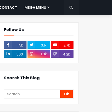
CONTACT
MEGA MENU
Follow Us
1.5k
3.1k
2.7k
1.8k
500
4.2k
Search This Blog