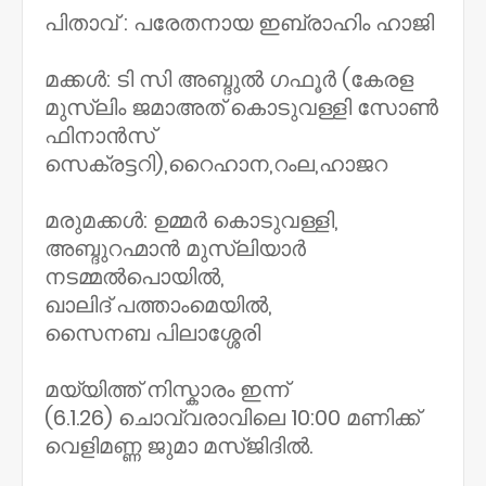
പിതാവ് : പരേതനായ ഇബ്രാഹിം ഹാജി
മക്കൾ: ടി സി അബ്ദുൽ ഗഫൂർ (കേരള
മുസ്ലിം ജമാഅത് കൊടുവള്ളി സോൺ
ഫിനാൻസ്
സെക്രട്ടറി),റൈഹാന,റംല,ഹാജറ
മരുമക്കൾ: ഉമ്മർ കൊടുവള്ളി,
അബ്ദുറഹ്മാൻ മുസ്‌ലിയാർ
നടമ്മൽപൊയിൽ,
ഖാലിദ് പത്താംമെയിൽ,
സൈനബ പിലാശ്ശേരി
മയ്യിത്ത് നിസ്കാരം ഇന്ന്
(6.1.26) ചൊവ്വരാവിലെ 10:00 മണിക്ക്
വെളിമണ്ണ ജുമാ മസ്ജിദിൽ.