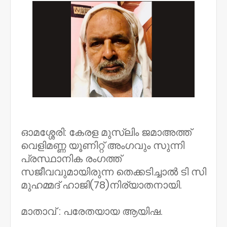
ഓമശ്ശേരി: കേരള മുസ്ലിം ജമാഅത്ത്
വെളിമണ്ണ യൂണിറ്റ് അംഗവും സുന്നി
പ്രസ്ഥാനിക രംഗത്ത്
സജീവവുമായിരുന്ന തെക്കടിച്ചാൽ ടി സി
മുഹമ്മദ് ഹാജി(78)നിര്യാതനായി.
മാതാവ് : പരേതയായ ആയിഷ.