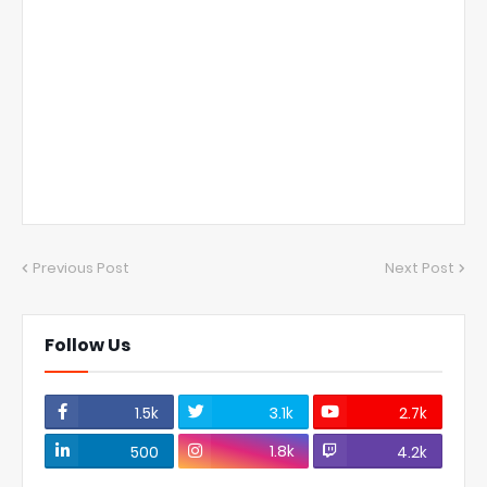
Previous Post
Next Post
Follow Us
1.5k
3.1k
2.7k
1.8k
500
4.2k