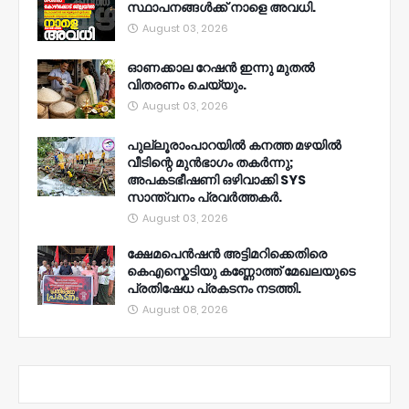
സ്ഥാപനങ്ങൾക്ക് നാളെ അവധി.
August 03, 2026
ഓണക്കാല റേഷൻ ഇന്നു മുതല്‍
വിതരണം ചെയ്യും.
August 03, 2026
പുല്ലൂരാംപാറയിൽ കനത്ത മഴയിൽ
വീടിന്റെ മുൻഭാഗം തകർന്നു;
അപകടഭീഷണി ഒഴിവാക്കി SYS
സാന്ത്വനം പ്രവർത്തകർ.
August 03, 2026
ക്ഷേമപെൻഷൻ അട്ടിമറിക്കെതിരെ
കെഎസ്കെടിയു കണ്ണോത്ത് മേഖലയുടെ
പ്രതിഷേധ പ്രകടനം നടത്തി.
August 08, 2026