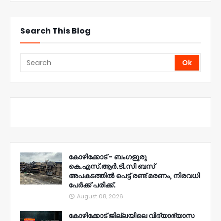
Search This Blog
കോഴിക്കോട് - ബംഗളൂരു
കെ.എസ്.ആർ.ടി.സി ബസ്
അപകടത്തിൽ പെട്ട് രണ്ട് മരണം, നിരവധി
പേർക്ക് പരിക്ക്.
August 08, 2026
കോഴിക്കോട് ജില്ലയിലെ വിദ്യാഭ്യാസ