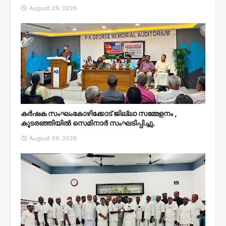
August 09, 2026
കർഷക സംഘംകോഴിക്കോട് ജില്ലാ സമ്മേളനം ,
കൂടരഞ്ഞിയിൽ സെമിനാർ സംഘടിപ്പിച്ചു.
August 09, 2026