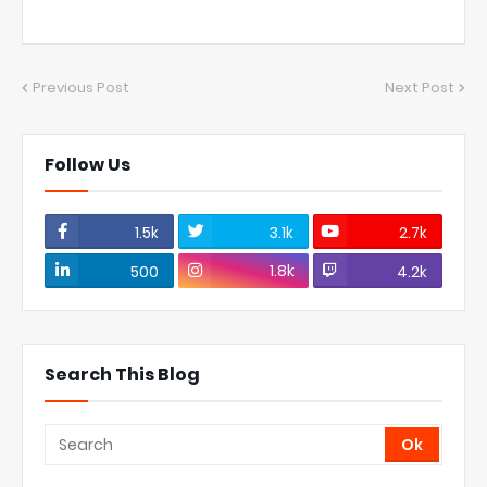
Previous Post
Next Post
Follow Us
1.5k
3.1k
2.7k
1.8k
500
4.2k
Search This Blog