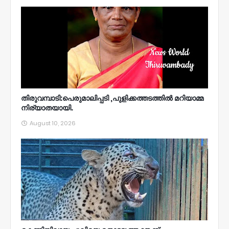
തിരുവമ്പാടി:പെരുമാലിപ്പടി ,പുളിക്കത്തടത്തിൽ മറിയാമ്മ
നിര്യാതയായി.
August 10, 2026