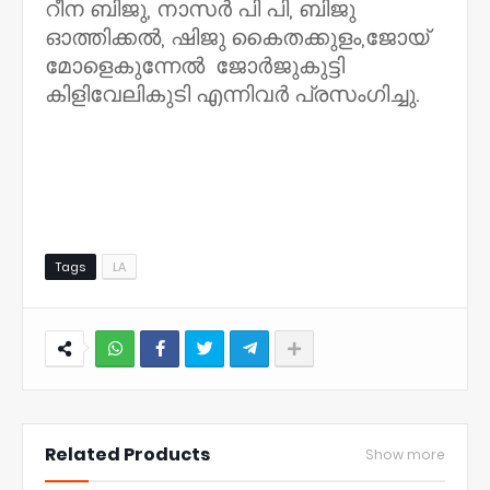
റീന ബിജു, നാസർ പി പി, ബിജു
ഓത്തിക്കൽ, ഷിജു കൈതക്കുളം,ജോയ്
മോളെകുന്നേൽ ജോർജുകുട്ടി
കിളിവേലികുടി എന്നിവർ പ്രസംഗിച്ചു.
Tags
LA
NWT
Related Products
Show more