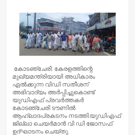
NWT
കോടഞ്ചേരി: കേരളത്തിന്റെ
മുഖ്യമന്ത്രിയായി അധികാരം
ഏൽക്കുന്ന വിഡി സതീശന്
അഭിവാദ്യം അർപ്പിച്ചുകൊണ്ട്
യുഡിഎഫ് പ്രവർത്തകർ
കോടഞ്ചേരി ടൗണിൽ
ആഹ്ലാദപ്രകടനം നടത്തി.യുഡിഎഫ്
ജില്ലാ ചെയർമാൻ വി ഡി ജോസഫ്
ഉദ്ഘാടനം ചെയ്തു.