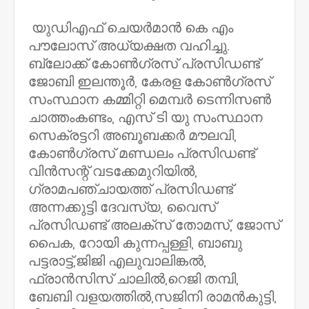
യുഡിഎഫ് ചെയർമാൻ കെ എം
പൗലോസ് അധ്യക്ഷത വഹിച്ചു.
ബ്ലോക്ക് കോൺഗ്രസ് പ്രസിഡണ്ട്
ജോബി ഇലന്തൂർ, കേരള കോൺഗ്രസ്
സംസ്ഥാന കമ്മിറ്റി മെമ്പർ ടെന്നിസൺ
ചാത്തംകണ്ടം, എസ് ടി യു സംസ്ഥാന
സെക്രട്ടറി അബൂബക്കർ മൗലവി,
കോൺഗ്രസ് മണ്ഡലം പ്രസിഡണ്ട്
വിൻസന്റ് വടക്കേമുറിയിൽ,
ഗ്രാമപഞ്ചായത്ത് പ്രസിഡണ്ട്
അന്നക്കുട്ടി ദേവസ്യ, വൈസ്
പ്രസിഡണ്ട് അലക്സ് തോമസ്, ജോസ്
പൈക, റോയി കുന്നപ്പള്ളി, ബാബു
പട്ടരാട്ട്,ജിജി എലുവാലിങ്കൽ,
ഫ്രാൻസിസ് ചാലിൽ,റെജി തമ്പി,
ബേബി വളയത്തിൽ,സജിനി രാമൻകുട്ടി,