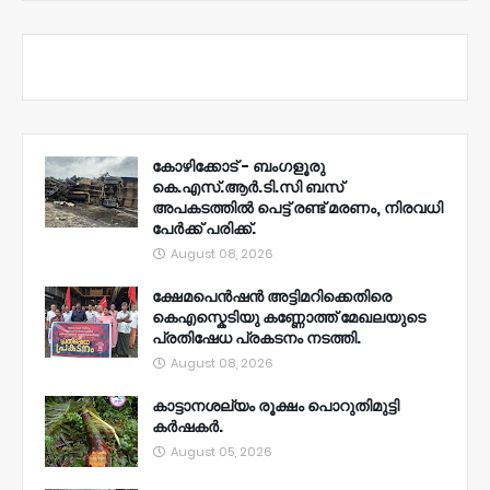
കോഴിക്കോട് - ബംഗളൂരു
കെ.എസ്.ആർ.ടി.സി ബസ്
അപകടത്തിൽ പെട്ട് രണ്ട് മരണം, നിരവധി
പേർക്ക് പരിക്ക്.
August 08, 2026
ക്ഷേമപെൻഷൻ അട്ടിമറിക്കെതിരെ
കെഎസ്കെടിയു കണ്ണോത്ത് മേഖലയുടെ
പ്രതിഷേധ പ്രകടനം നടത്തി.
August 08, 2026
കാട്ടാനശല്യം രൂക്ഷം പൊറുതിമുട്ടി
കർഷകർ.
August 05, 2026