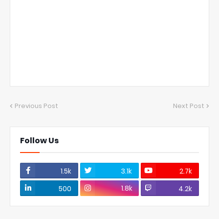
Previous Post
Next Post
Follow Us
1.5k
3.1k
2.7k
1.8k
500
4.2k