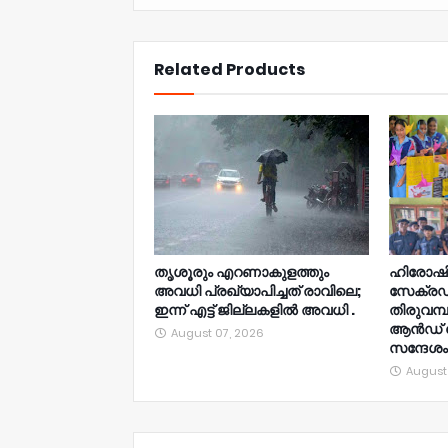
NWT
Related Products
തൃശൂരും എറണാകുളത്തും
ഹിരോഷി
അവധി പ്രഖ്യാപിച്ചത് രാവിലെ;
സേക്രഡ്
ഇന്ന് എട്ട് ജില്ലകളിൽ അവധി .
തിരുവമ്
ആൻഡ് റേഞ
August 07, 2026
സന്ദേശം
August