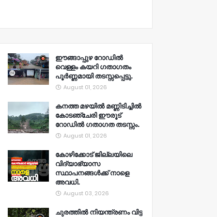
ഈങ്ങാപ്പുഴ റോഡിൽ
വെള്ളം കയറി ഗതാഗതം
പൂർണ്ണമായി തടസ്സപ്പെട്ടു.
August 01, 2026
കനത്ത മഴയിൽ മണ്ണിടിച്ചിൽ
കോടഞ്ചേരി ഈരൂട്
റോഡിൽ ഗതാഗത തടസ്സം.
August 01, 2026
കോഴിക്കോട് ജില്ലയിലെ
വിദ്യാഭ്യാസ
സ്ഥാപനങ്ങൾക്ക് നാളെ
അവധി.
August 03, 2026
ചുരത്തിൽ നിയന്ത്രണം വിട്ട