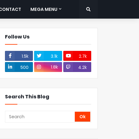
CONTACT
MEGA MENU
Follow Us
1.5k
3.1k
2.7k
1.8k
500
4.2k
Search This Blog