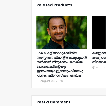
Related Products
ഫ്രഷ് കട്ട് അറവുമാലിന്യ
കണ്ണോത്ത
സംസ്കരണ പ്ലാന്റ് അടച്ചുപൂട്ടാൻ
കാരുപാ
സർക്കാർ തീരുമാനം; ജനകീയ
നിര്യാ
പോരാട്ടത്തിന്റെയും
August
ഇടപെടലുകളുടെയും വിജയം ;
പി.കെ. ഫിറോസ് എം.എൽ‍.എ
August 06, 2026
Post a Comment