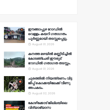
ഈങ്ങാപ്പുഴ റോഡിൽ
വെള്ളം കയറി ഗതാഗതം
പൂർണ്ണമായി തടസ്സപ്പെട്ടു.
August 01, 2026
കനത്ത മഴയിൽ മണ്ണിടിച്ചിൽ
കോടഞ്ചേരി ഈരൂട്
റോഡിൽ ഗതാഗത തടസ്സം.
August 01, 2026
ചുരത്തിൽ നിയന്ത്രണം വിട്ട
ജീപ്പ് കൊക്കയിലേക്ക് വീണു
അപകടം.
August 02, 2026
കോഴിക്കോട് ജില്ലയിലെ
വിദ്യാഭ്യാസ