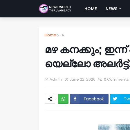
HOME
NEWS
Home
LA
മഴ കനക്കും; ഇന്ന
യെല്ലോ അലർട്ട്
Admin
June 22, 2026
0 Comments
Facebook
Tw
NWT