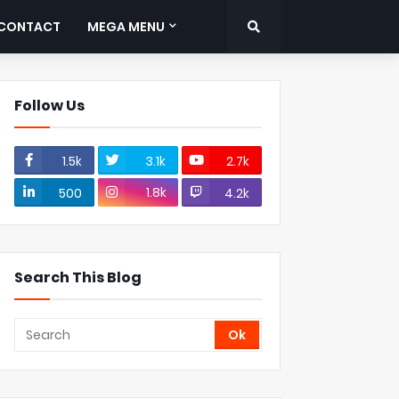
CONTACT
MEGA MENU
Follow Us
1.5k
3.1k
2.7k
1.8k
500
4.2k
Search This Blog