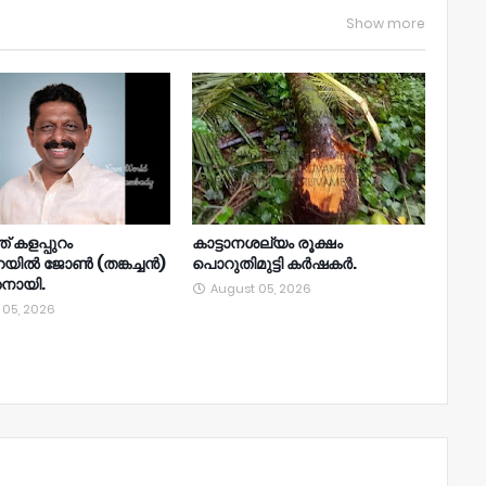
Show more
് കളപ്പുറം
കാട്ടാനശല്യം രൂക്ഷം
റയിൽ ജോൺ (തങ്കച്ചൻ)
പൊറുതിമുട്ടി കർഷകർ.
തനായി.
August 05, 2026
 05, 2026