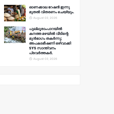
ഓണക്കാല റേഷൻ ഇന്നു
മുതല്‍ വിതരണം ചെയ്യും.
August 03, 2026
പുല്ലൂരാംപാറയിൽ
കനത്ത മഴയിൽ വീടിന്റെ
മുൻഭാഗം തകർന്നു;
അപകടഭീഷണി ഒഴിവാക്കി
SYS സാന്ത്വനം
പ്രവർത്തകർ.
August 03, 2026