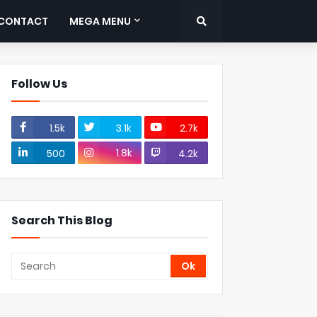
CONTACT
MEGA MENU
Follow Us
1.5k
3.1k
2.7k
1.8k
500
4.2k
Search This Blog