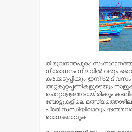
തിരുവനന്തപുരം: സംസ്ഥാനത്ത്
നിരോധനം നിലവിൽ വരും. വൈക
കരക്കടുപ്പിക്കും. ഇനി 52 ദിവസ
അറ്റകുറ്റപ്പണികളുടെയും നാ
ചെറുവള്ളങ്ങളായിരിക്കും കടല
ബോട്ടുകളിലെ മത്സ്യത്തൊഴി
പ്രതിസന്ധിയിലാവും. യന്ത്ര
ബാധകമാവുക.