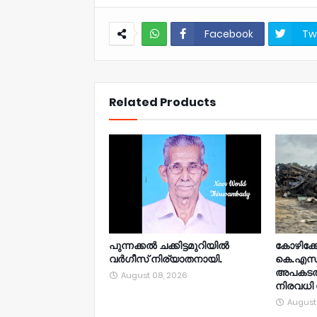
Facebook
Tw
NWT
Related Products
പുന്നക്കൽ ചക്കിട്ടമുറിയിൽ
കോഴിക്ക
വർഗീസ് നിര്യാതനായി.
കെ.എസ്
അപകടത്ത
August 08, 2026
നിരവധി പ
August