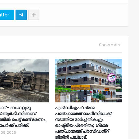
itter
Show more
ോട് - ബംഗളൂരു
എൽഡിഎഫ് ഗ്രാമ
.ആർ.ടി.സി ബസ്
പഞ്ചായത്ത് ഓഫീസിലേക്ക്
ിൽ പെട്ട് രണ്ട് മരണം,
നടത്തിയ മാർച്ച് തികച്ചും
േർക്ക് പരിക്ക്.
രാഷ്ട്രീയ പ്രേരിതം; ഗ്രാമ
പഞ്ചായത്ത് പ്രസിഡൻ്റ്
 08, 2026
ജിതിൻ പല്ലാട്ട്.