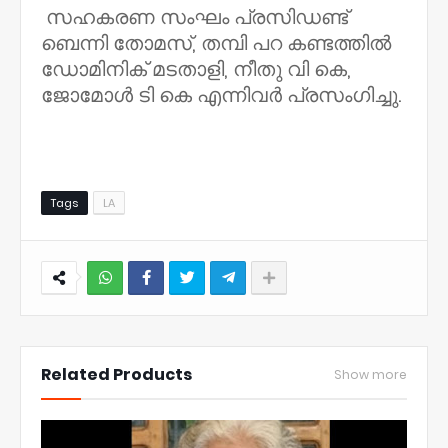
സഹകരണ സംഘം പ്രസിഡണ്ട്
ബെന്നി തോമസ്, തമ്പി പറ കണ്ടത്തിൽ
ഡോമിനിക് മടതാളി, നീതു വി കെ,
ജോമോൾ ടി കെ എന്നിവർ പ്രസംഗിച്ചു.
Tags
LA
NWT
Related Products
Show more