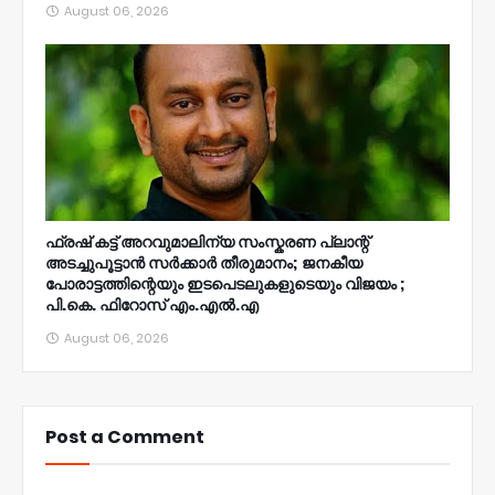
August 06, 2026
ഫ്രഷ് കട്ട് അറവുമാലിന്യ സംസ്കരണ പ്ലാന്റ്
അടച്ചുപൂട്ടാൻ സർക്കാർ തീരുമാനം; ജനകീയ
പോരാട്ടത്തിന്റെയും ഇടപെടലുകളുടെയും വിജയം ;
പി.കെ. ഫിറോസ് എം.എൽ‍.എ
August 06, 2026
Post a Comment