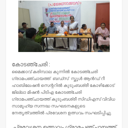
കോടഞ്ചേരി :
മൈക്കാവ് കരിമ്പാല കുന്നിൽ കോടഞ്ചേരി
ഗ്രാമപഞ്ചായത്ത് ബഡ്സ് സ്കൂൾ ആൻഡ് റീ
ഹാബിലേഷൻ സെന്ററിൽ കുടുംബശ്രീ കോഴിക്കോട്
ജില്ലാ മിഷൻ പിടിഎ കോടഞ്ചേരി
ഗ്രാമപഞ്ചായത്ത് കുടുംബശ്രീ സിഡിഎസ് വിവിധ
സാമൂഹ്യ സന്നദ്ധ സംഘടനകളുടെ
നേതൃത്വത്തിൽ പ്രവേശന ഉത്സവം സംഘടിപ്പിച്ചു.
പ്രവേശന ഉത്സവം ഗ്രാമപഞ്ചായത്ത്