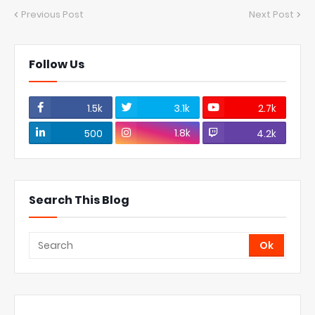
Previous Post
Next Post
Follow Us
1.5k
3.1k
2.7k
1.8k
500
4.2k
Search This Blog