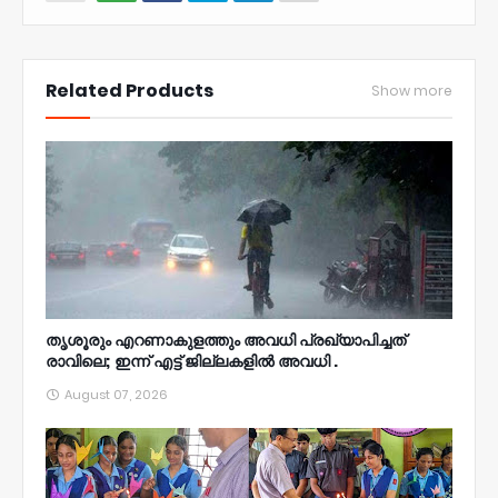
NWT
Related Products
Show more
തൃശൂരും എറണാകുളത്തും അവധി പ്രഖ്യാപിച്ചത്
രാവിലെ; ഇന്ന് എട്ട് ജില്ലകളിൽ അവധി .
August 07, 2026