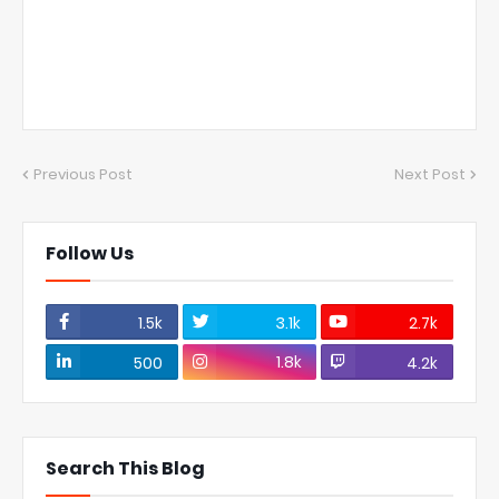
Previous Post
Next Post
Follow Us
1.5k
3.1k
2.7k
1.8k
500
4.2k
Search This Blog