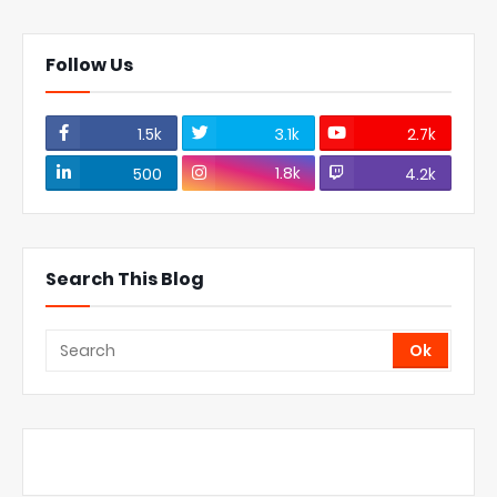
Follow Us
1.5k
3.1k
2.7k
1.8k
500
4.2k
Search This Blog