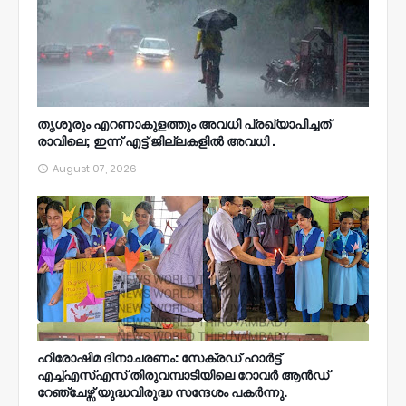
തൃശൂരും എറണാകുളത്തും അവധി പ്രഖ്യാപിച്ചത്
രാവിലെ; ഇന്ന് എട്ട് ജില്ലകളിൽ അവധി .
August 07, 2026
ഹിരോഷിമ ദിനാചരണം: സേക്രഡ് ഹാർട്ട്
എച്ച്എസ്എസ് തിരുവമ്പാടിയിലെ റോവർ ആൻഡ്
റേഞ്ചേഴ്സ് യുദ്ധവിരുദ്ധ സന്ദേശം പകർന്നു.