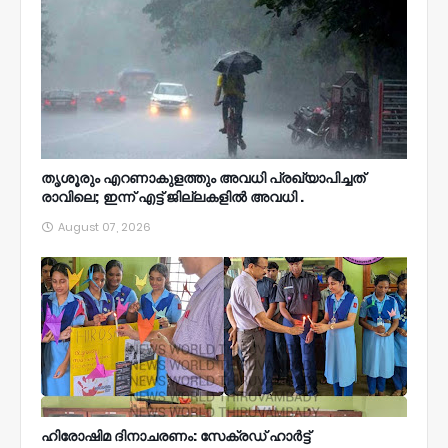
തൃശൂരും എറണാകുളത്തും അവധി പ്രഖ്യാപിച്ചത്
രാവിലെ; ഇന്ന് എട്ട് ജില്ലകളിൽ അവധി .
August 07, 2026
ഹിരോഷിമ ദിനാചരണം: സേക്രഡ് ഹാർട്ട്