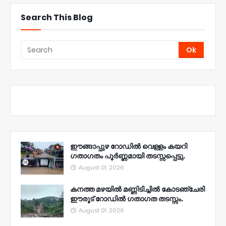
Search This Blog
ഈങ്ങാപ്പുഴ റോഡിൽ വെള്ളം കയറി
ഗതാഗതം പൂർണ്ണമായി തടസ്സപ്പെട്ടു.
August 01, 2026
കനത്ത മഴയിൽ മണ്ണിടിച്ചിൽ കോടഞ്ചേരി
ഈരൂട് റോഡിൽ ഗതാഗത തടസ്സം.
August 01, 2026