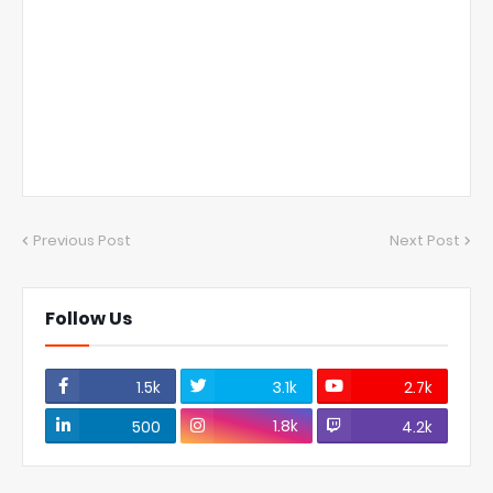
Previous Post
Next Post
Follow Us
1.5k
3.1k
2.7k
1.8k
500
4.2k