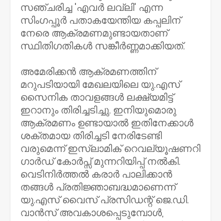
സഞ്ചരിച്ച 'എവർ ലവ്‌ലി' എന്ന
സിംഗപ്പൂർ പതാകയേന്തിയ കപ്പലിന്
നേരെ ആക്രമണമുണ്ടായതാണ്
സ്ഥിതിഗതികൾ സങ്കീർണ്ണമാക്കിയത്.
അമേരിക്കൻ ആക്രമണത്തിന്
മറുപടിയായി മേഖലയിലെ യു.എസ്
സൈനിക താവളങ്ങൾ ലക്ഷ്യമിട്ട്
ഇറാനും തിരിച്ചടിച്ചു. ഇനിയുമൊരു
ആക്രമണം ഉണ്ടായാൽ ഇതിനേക്കാൾ
ശക്തമായ തിരിച്ചടി നേരിടേണ്ടി
വരുമെന്ന് ഇസ്‌ലാമിക് റെവല്യൂഷണറി
ഗാർഡ് കോർപ്സ് മുന്നറിയിപ്പ് നൽകി.
വെടിനിർത്തൽ കരാർ പാലിക്കാൻ
തങ്ങൾ പ്രതിജ്ഞാബദ്ധമാണെന്ന്
യു.എസ് വൈസ് പ്രസിഡന്റ് ജെ.ഡി.
വാൻസ് അവകാശപ്പെടുമ്പോൾ,