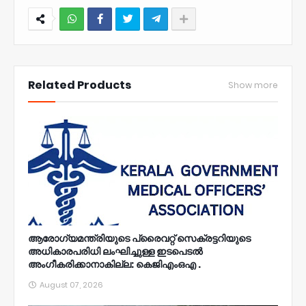
NWT
Related Products
Show more
ആരോഗ്യമന്ത്രിയുടെ പ്രൈവറ്റ് സെക്രട്ടറിയുടെ
അധികാരപരിധി ലംഘിച്ചുള്ള ഇടപെടൽ
അംഗീകരിക്കാനാകില്ല: കെജിഎംഒഎ .
August 07, 2026