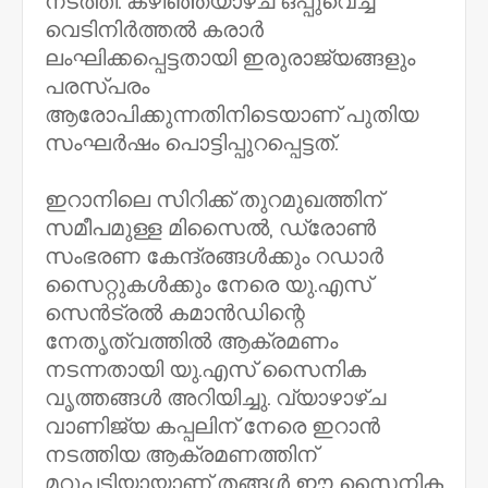
നടത്തി. കഴിഞ്ഞയാഴ്ച ഒപ്പുവെച്ച
വെടിനിർത്തൽ കരാർ
ലംഘിക്കപ്പെട്ടതായി ഇരുരാജ്യങ്ങളും
പരസ്പരം
ആരോപിക്കുന്നതിനിടെയാണ് പുതിയ
സംഘർഷം പൊട്ടിപ്പുറപ്പെട്ടത്.
ഇറാനിലെ സിറിക്ക് തുറമുഖത്തിന്
സമീപമുള്ള മിസൈൽ, ഡ്രോൺ
സംഭരണ കേന്ദ്രങ്ങൾക്കും റഡാർ
സൈറ്റുകൾക്കും നേരെ യു.എസ്
സെൻട്രൽ കമാൻഡിന്റെ
നേതൃത്വത്തിൽ ആക്രമണം
നടന്നതായി യു.എസ് സൈനിക
വൃത്തങ്ങൾ അറിയിച്ചു. വ്യാഴാഴ്ച
വാണിജ്യ കപ്പലിന് നേരെ ഇറാൻ
നടത്തിയ ആക്രമണത്തിന്
മറുപടിയായാണ് തങ്ങൾ ഈ സൈനിക