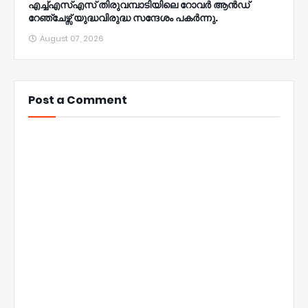
എച്ച്എസ്എസ് തിരുവമ്പാടിയിലെ റോവർ ആൻഡ്
റേഞ്ചേഴ്സ് യുദ്ധവിരുദ്ധ സന്ദേശം പകർന്നു.
August 07, 2026
Post a Comment