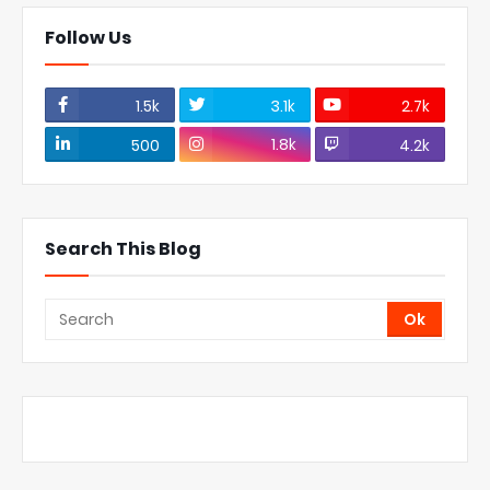
Follow Us
1.5k
3.1k
2.7k
1.8k
500
4.2k
Search This Blog