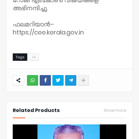
റോജി എം.ജോൺ വിജയികളെ
അഭിനന്ദിച്ചു.
ഫലമറിയാൻ–
https://cee.kerala.gov.in
Tags
LA
NWT
Related Products
Show more