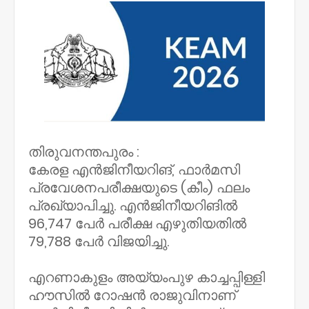
തിരുവനന്തപുരം :
കേരള എൻജിനീയറിങ്, ഫാർമസി
പ്രവേശനപരീക്ഷയുടെ (കീം) ഫലം
പ്രഖ്യാപിച്ചു. എൻജിനീയറിങിൽ
96,747 പേർ പരീക്ഷ എഴുതിയതിൽ
79,788 പേർ വിജയിച്ചു.
എറണാകുളം അയ്യംപുഴ കാച്ചപ്പിള്ളി
ഹൗസിൽ റോഷൻ‌ രാജുവിനാണ്