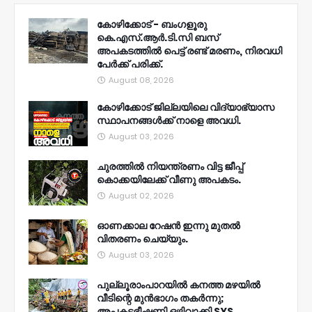
കോഴിക്കോട് - ബംഗളൂരു
കെ.എസ്.ആർ.ടി.സി ബസ്
അപകടത്തിൽ പെട്ട് രണ്ട് മരണം, നിരവധി
പേർക്ക് പരിക്ക്.
August 08, 2026
കോഴിക്കോട് ജില്ലയിലെ വിദ്യാഭ്യാസ
സ്ഥാപനങ്ങൾക്ക് നാളെ അവധി.
August 03, 2026
ചുരത്തിൽ നിയന്ത്രണം വിട്ട ജീപ്പ്
കൊക്കയിലേക്ക് വീണു അപകടം.
August 02, 2026
ഓണക്കാല റേഷൻ ഇന്നു മുതല്‍
വിതരണം ചെയ്യും.
August 03, 2026
പുല്ലൂരാംപാറയിൽ കനത്ത മഴയിൽ
വീടിന്റെ മുൻഭാഗം തകർന്നു;
അപകടഭീഷണി ഒഴിവാക്കി SYS