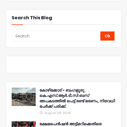
Search This Blog
കോഴിക്കോട് - ബംഗളൂരു
കെ.എസ്.ആർ.ടി.സി ബസ്
അപകടത്തിൽ പെട്ട് രണ്ട് മരണം, നിരവധി
പേർക്ക് പരിക്ക്.
August 08, 2026
ക്ഷേമപെൻഷൻ അട്ടിമറിക്കെതിരെ