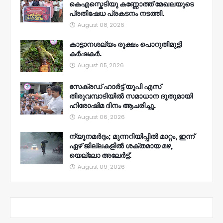
കെഎസ്കെടിയു കണ്ണോത്ത് മേഖലയുടെ
പ്രതിഷേധ പ്രകടനം നടത്തി.
August 08, 2026
കാട്ടാനശല്യം രൂക്ഷം പൊറുതിമുട്ടി
കർഷകർ.
August 05, 2026
സേക്രഡ് ഹാർട്ട് യുപി എസ്
തിരുവമ്പാടിയിൽ സമാധാന ദൂതുമായി
ഹിരോഷിമ ദിനം ആചരിച്ചു.
August 06, 2026
ന്യൂനമര്‍ദ്ദം; മുന്നറിയിപ്പില്‍ മാറ്റം, ഇന്ന്
ഏഴ് ജില്ലകളില്‍ ശക്തമായ മഴ,
യെല്ലോ അലേര്‍ട്ട്.
August 09, 2026