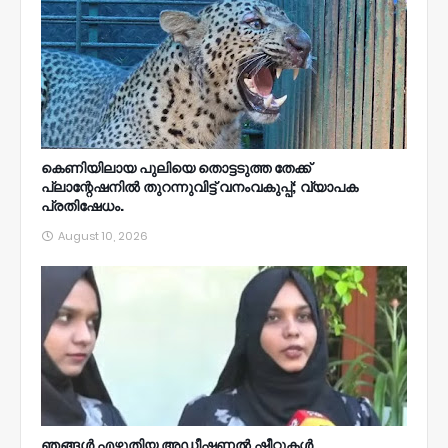
കെണിയിലായ പുലിയെ തൊട്ടടുത്ത തേക്ക്‌
പ്ലാന്റേഷനിൽ തുറന്നുവിട്ട്‌ വനംവകുപ്പ്; വ്യാപക
പ്രതിഷേധം.
August 10, 2026
ഞങ്ങള്‍ എഴുതിയ അഡീഷണല്‍ ഷീറ്റുകള്‍