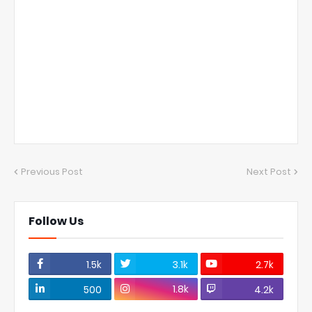
Previous Post
Next Post
Follow Us
1.5k
3.1k
2.7k
1.8k
500
4.2k