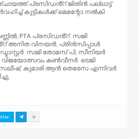
്ചായത്ത് പ്രസിഡൻ്റ് ജിതിൻ പല്ലാട്ട്
ർവഹിച്ച് കുട്ടികൾക്ക് മെമന്റോ നൽകി
ണ്ണിൽ, PTA പ്രസിഡൻ്റ് സജി
ൻ്റ് അനിത വിനയൻ, പ്രിൻസിപ്പാൾ
ഡ്മാസ്റ്റർ സജി തോമസ് പി, സീനിയർ
്, വിജയോത്സവം കൺവീനർ ടെജി
 സലീഷ്, കുമാരി ആൻ തെരേസ എന്നിവർ
ചു.
itter