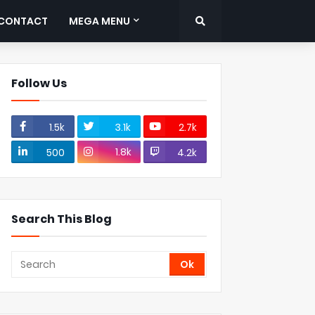
CONTACT
MEGA MENU
Follow Us
1.5k
3.1k
2.7k
1.8k
500
4.2k
Search This Blog