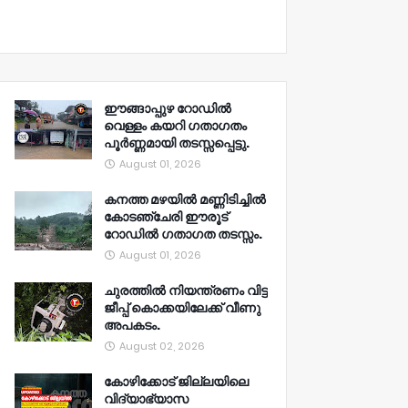
ഈങ്ങാപ്പുഴ റോഡിൽ
വെള്ളം കയറി ഗതാഗതം
പൂർണ്ണമായി തടസ്സപ്പെട്ടു.
August 01, 2026
കനത്ത മഴയിൽ മണ്ണിടിച്ചിൽ
കോടഞ്ചേരി ഈരൂട്
റോഡിൽ ഗതാഗത തടസ്സം.
August 01, 2026
ചുരത്തിൽ നിയന്ത്രണം വിട്ട
ജീപ്പ് കൊക്കയിലേക്ക് വീണു
അപകടം.
August 02, 2026
കോഴിക്കോട് ജില്ലയിലെ
വിദ്യാഭ്യാസ