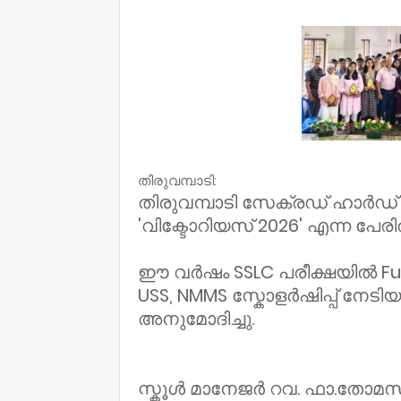
NWT
തിരുവമ്പാടി:
തിരുവമ്പാടി സേക്രഡ് ഹാർഡ
'വിക്ടോറിയസ് 2026' എന്ന പേര
ഈ വർഷം SSLC പരീക്ഷയിൽ Full
USS, NMMS സ്കോളർഷിപ്പ് നേടി
അനുമോദിച്ചു.
സ്കൂൾ മാനേജർ റവ. ഫാ.തോമസ