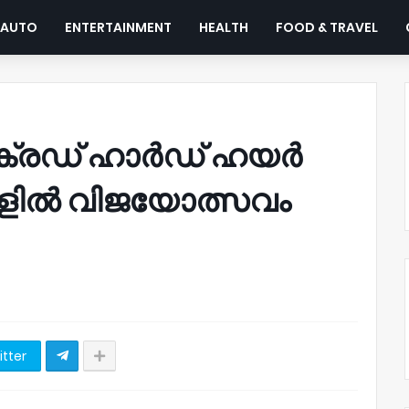
AUTO
ENTERTAINMENT
HEALTH
FOOD & TRAVEL
േക്രഡ് ഹാർഡ് ഹയർ
ൂളിൽ വിജയോത്സവം
itter