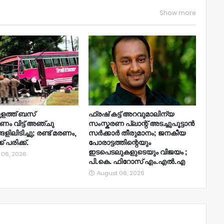
Show more
ുളത്ത് ബസ്
ഫ്രഷ് കട്ട് അറവുമാലിന്യ
ണം വിട്ട് അഞ്ചു
സംസ്കരണ പ്ലാന്റ് അടച്ചുപൂട്ടാൻ
ിലിടിച്ചു; രണ്ട് മരണം,
സർക്കാർ തീരുമാനം; ജനകീയ
് പരിക്ക്.
പോരാട്ടത്തിന്റെയും
ഇടപെടലുകളുടെയും വിജയം ;
 06, 2026
പി.കെ. ഫിറോസ് എം.എൽ‍.എ
August 06, 2026