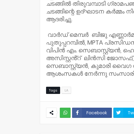
ചടങ്ങിൽ തിരുവമ്പാടി ഗ്രാമപഞ
ചടങ്ങിന്റെ ഉദ്ഘാടന കർമ്മം നി
ആദരിച്ചു.
വാർഡ് മെമ്പർ ബിജു എണ്ണാർമ
പുതുപ്പറമ്പിൽ, MPTA പ്രസിഡ
വിപിൻ എം. സെബാസ്റ്റ്യൻ, ഹെ
അസിസ്റ്റൻ്റ് ലിൻസി ജോസഫ
സെബാസ്റ്റ്യൻ, കുമാരി വൈഗ
ആശംസകൾ നേർന്നു സംസാരിച്
Tags
LA
Facebook
Tw
NWT