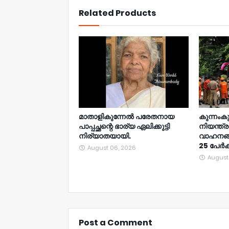
Related Products
മാതാളികുന്നേൽ പരേതനായ
കുന്നംക
പാപ്പച്ഛന്റെ ഭാര്യ ഏലിക്കുട്ടി
നിയന്ത്ര
നിര്യാതയായി.
വാഹനങ്ങള
25 പേർക്ക
August 06, 2026
August
Post a Comment