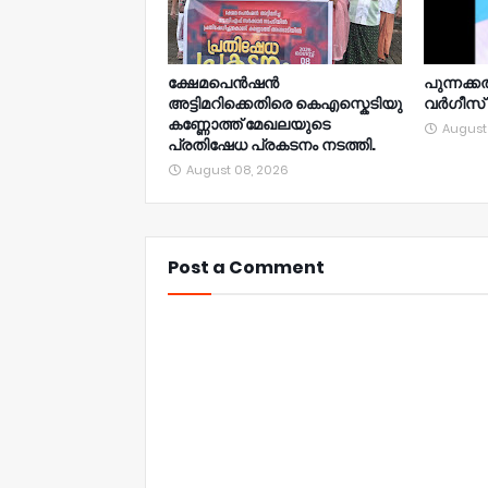
ക്ഷേമപെൻഷൻ
പുന്നക്ക
അട്ടിമറിക്കെതിരെ കെഎസ്കെടിയു
വർഗീസ്
കണ്ണോത്ത് മേഖലയുടെ
August
പ്രതിഷേധ പ്രകടനം നടത്തി.
August 08, 2026
Post a Comment