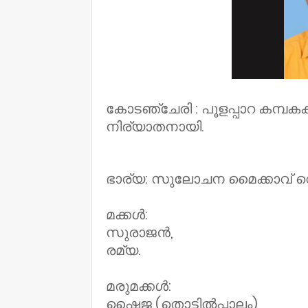
കോടഞ്ചേരി : പൂളപ്പാറ കമ്പകക
നിര്യാതനായി.
ഭാര്യ: സുലോചന മൈക്കാവ് വെട്ട
മക്കൾ:
സുരാജൻ,
രമ്യ.
മരുമക്കൾ:
ഷൈജ (തൊട്ടിൽപ്പാലം),