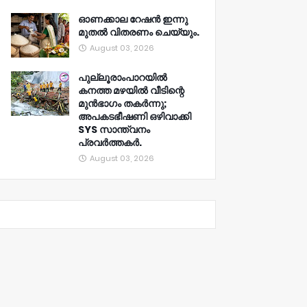
ഓണക്കാല റേഷൻ ഇന്നു
മുതല്‍ വിതരണം ചെയ്യും.
August 03, 2026
പുല്ലൂരാംപാറയിൽ
കനത്ത മഴയിൽ വീടിന്റെ
മുൻഭാഗം തകർന്നു;
അപകടഭീഷണി ഒഴിവാക്കി
SYS സാന്ത്വനം
പ്രവർത്തകർ.
August 03, 2026