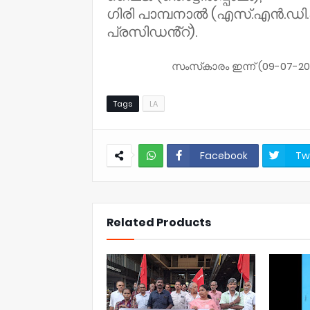
ഗിരി പാമ്പനാൽ (എസ്.എൻ.ഡി
പ്രസിഡൻ്റ്).
സംസ്‌കാരം ഇന്ന് (09-07-2026-
Tags
LA
Facebook
Tw
NWT
Related Products