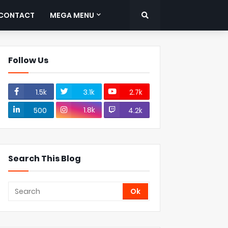
CONTACT
MEGA MENU
Follow Us
1.5k
3.1k
2.7k
1.8k
500
4.2k
Search This Blog