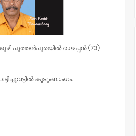
്കുഴി പുത്തൻപുരയിൽ രാജപ്പൻ (73)
ിച്ചുവട്ടിൽ കുടുംബാംഗം.