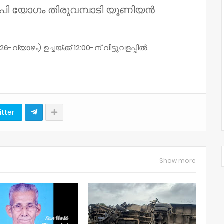
.പി യോഗം തിരുവമ്പാടി യൂണിയൻ
വ്യാഴം) ഉച്ചയ്ക്ക് 12:00-ന് വീട്ടുവളപ്പിൽ.
itter
Show more