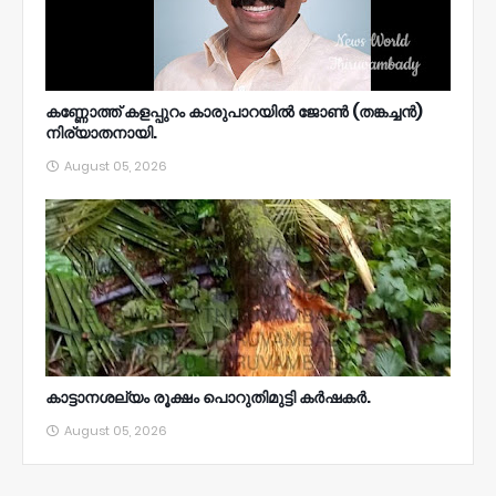
കണ്ണോത്ത് കളപ്പുറം കാരുപാറയിൽ ജോൺ (തങ്കച്ചൻ)
നിര്യാതനായി.
August 05, 2026
കാട്ടാനശല്യം രൂക്ഷം പൊറുതിമുട്ടി കർഷകർ.
August 05, 2026