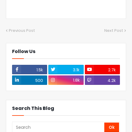
Previous Post
Next Post
Follow Us
1.5k
3.1k
2.7k
1.8k
500
4.2k
Search This Blog