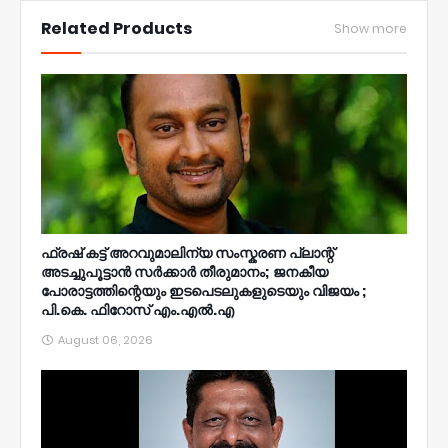
Related Products
Show more
ഫ്രഷ് കട്ട് അറവുമാലിന്യ സംസ്കരണ പ്ലാന്റ്
അടച്ചുപൂട്ടാൻ സർക്കാർ തീരുമാനം; ജനകീയ
പോരാട്ടത്തിന്റെയും ഇടപെടലുകളുടെയും വിജയം ;
പി.കെ. ഫിറോസ് എം.എൽ‍.എ
August 06, 2026