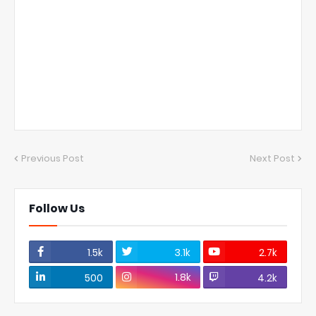
Previous Post
Next Post
Follow Us
1.5k
3.1k
2.7k
1.8k
500
4.2k