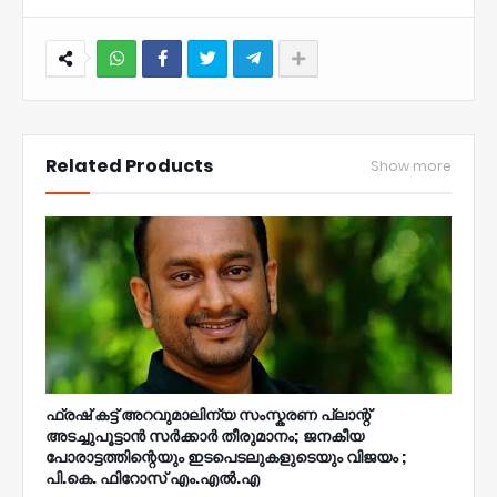
NWT
Related Products
Show more
ഫ്രഷ് കട്ട് അറവുമാലിന്യ സംസ്കരണ പ്ലാന്റ്
അടച്ചുപൂട്ടാൻ സർക്കാർ തീരുമാനം; ജനകീയ
പോരാട്ടത്തിന്റെയും ഇടപെടലുകളുടെയും വിജയം ;
പി.കെ. ഫിറോസ് എം.എൽ‍.എ