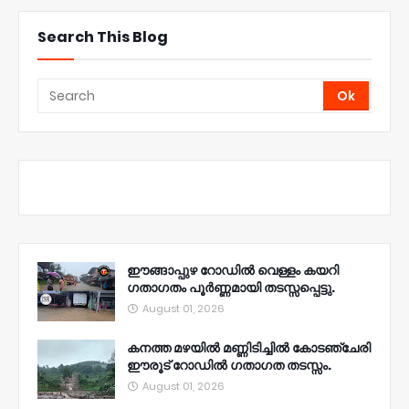
Search This Blog
ഈങ്ങാപ്പുഴ റോഡിൽ വെള്ളം കയറി
ഗതാഗതം പൂർണ്ണമായി തടസ്സപ്പെട്ടു.
August 01, 2026
കനത്ത മഴയിൽ മണ്ണിടിച്ചിൽ കോടഞ്ചേരി
ഈരൂട് റോഡിൽ ഗതാഗത തടസ്സം.
August 01, 2026