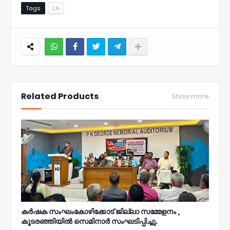
Tags
LA
NWT
Related Products
Show more
കർഷക സംഘംകോഴിക്കോട് ജില്ലാ സമ്മേളനം ,
കൂടരഞ്ഞിയിൽ സെമിനാർ സംഘടിപ്പിച്ചു.