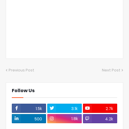
Previous Post
Next Post
Follow Us
1.5k
3.1k
2.7k
1.8k
500
4.2k