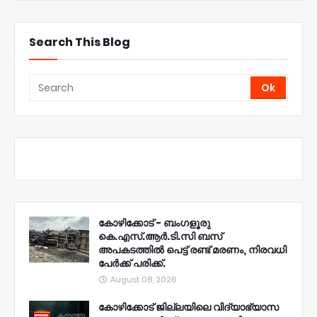
Search This Blog
കോഴിക്കോട് - ബംഗളൂരു
കെ.എസ്.ആർ.ടി.സി ബസ്
അപകടത്തിൽ പെട്ട് രണ്ട് മരണം, നിരവധി
പേർക്ക് പരിക്ക്.
August 08, 2026
കോഴിക്കോട് ജില്ലയിലെ വിദ്യാഭ്യാസ