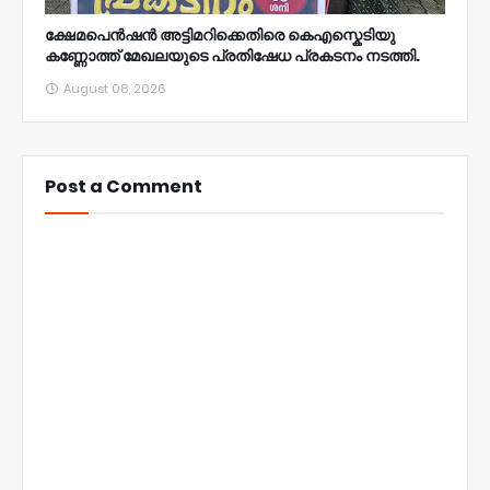
ക്ഷേമപെൻഷൻ അട്ടിമറിക്കെതിരെ കെഎസ്കെടിയു
കണ്ണോത്ത് മേഖലയുടെ പ്രതിഷേധ പ്രകടനം നടത്തി.
August 08, 2026
Post a Comment