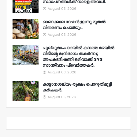
സ്ഥാപനങ്ങൾക്ക് നാളെ അവധി.
August 03, 2026
ഓണക്കാല റേഷൻ ഇന്നു മുതല്‍
വിതരണം ചെയ്യും.
August 03, 2026
പുല്ലൂരാംപാറയിൽ കനത്ത മഴയിൽ
വീടിന്റെ മുൻഭാഗം തകർന്നു;
അപകടഭീഷണി ഒഴിവാക്കി SYS
സാന്ത്വനം പ്രവർത്തകർ.
August 03, 2026
കാട്ടാനശല്യം രൂക്ഷം പൊറുതിമുട്ടി
കർഷകർ.
August 05, 2026