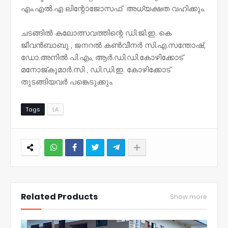
എം.എൽ.എ ലിന്റോജോസഫ് അധ്യക്ഷത വഹിക്കും.
ചടങ്ങിൽ കലോത്സവത്തിന്റെ ഡി.ജി.ഇ. കെ
ജീവൻബാബു , ജനറൽ കൺവീനർ സി.എ.സന്തോഷ്,
ഡോ.അനിൽ പി.എം, ആർ.ഡി.ഡി.കോഴിക്കോട്
മനോജ്കുമാർ.സി , ഡി.ഡി.ഇ. കോഴിക്കോട്
തുടങ്ങിയവർ പങ്കെടുക്കും.
Tags
LA
NWT
Related Products
Show more