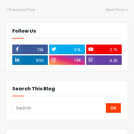
Previous Post
Next Post
Follow Us
1.5k
3.1k
2.7k
1.8k
500
4.2k
Search This Blog