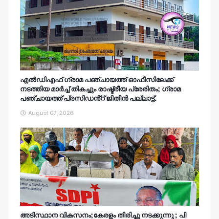
എൽഡിഎഫ് ഗ്രാമ പഞ്ചായത്ത് ഓഫീസിലേക്ക്
നടത്തിയ മാർച്ച് തികച്ചും രാഷ്ട്രീയ പ്രേരിതം; ഗ്രാമ
പഞ്ചായത്ത് പ്രസിഡൻ്റ് ജിതിൻ പല്ലാട്ട്.
August 07, 2026
അടിസ്ഥാന വികസനം;കേരളം തിരിച്ചു നടക്കുന്നു ; പി