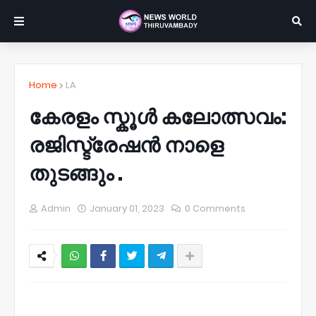
Home
LA
കേരളം സ്കൂൾ കലോത്സവം:
രജിസ്ട്രേഷൻ നാളെ
തുടങ്ങും .
Admin
January 01, 2023
0 Comments
NWT