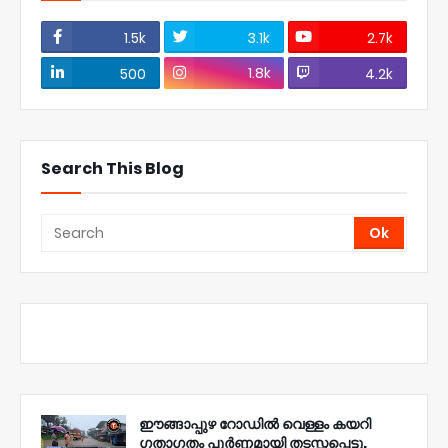
1.5k
3.1k
2.7k
1.8k
500
4.2k
Search This Blog
ഈങ്ങാപ്പുഴ റോഡിൽ വെള്ളം കയറി
ഗതാഗതം പൂർണ്ണമായി തടസ്സപ്പെട്ടു.