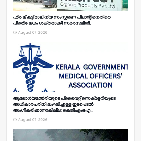
ഫ്രഷ് കട്ട് മാലിന്യ സംസ്കരണ പ്ലാന്റിനെതിരെ
പ്രതിഷേധം ശക്തമാക്കി സമരസമിതി.
August 07, 2026
ആരോഗ്യമന്ത്രിയുടെ പ്രൈവറ്റ് സെക്രട്ടറിയുടെ
അധികാരപരിധി ലംഘിച്ചുള്ള ഇടപെടൽ
അംഗീകരിക്കാനാകില്ല: കെജിഎംഒഎ .
August 07, 2026