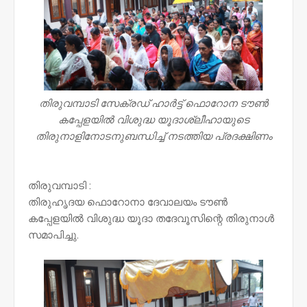
തിരുവമ്പാടി സേക്രഡ് ഹാർട്ട് ഫൊറോന ടൗൺ
കപ്പേളയിൽ വിശുദ്ധ യൂദാശ്ലീഹായുടെ
തിരുനാളിനോടനുബന്ധിച്ച് നടത്തിയ പ്രദക്ഷിണം
തിരുവമ്പാടി :
തിരുഹൃദയ ഫൊറോനാ ദേവാലയം ടൗൺ
കപ്പേളയിൽ വിശുദ്ധ യൂദാ തദേവൂസിന്റെ തിരുനാൾ
സമാപിച്ചു.