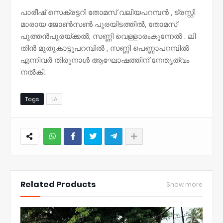
പാരീഷ് സെക്രട്ടറി തോമസ് വലിയപറമ്പൻ , ട്രസ്റ്റി
മാരായ ജോൺസൺ പുരയിടത്തിൽ, തോമസ്
പുത്തൻപുരയ്ക്കൽ, സണ്ണി വെള്ളാരംകുന്നേൽ . ലി
തിൻ മുതുകാട്ടുപറമ്പിൽ , സണ്ണി പെണ്ണാപറമ്പിൽ
എന്നിവർ തിരുനാൾ ആഘോഷത്തിന് നേതൃത്വം
നൽകി.
Tags
LA
NWT
Related Products
Show more