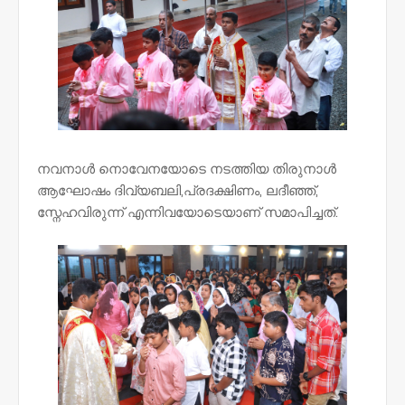
നവനാൾ നൊവേനയോടെ നടത്തിയ തിരുനാൾ
ആഘോഷം ദിവ്യബലി,പ്രദക്ഷിണം, ലദീഞ്ഞ്,
സ്നേഹവിരുന്ന് എന്നിവയോടെയാണ് സമാപിച്ചത്.