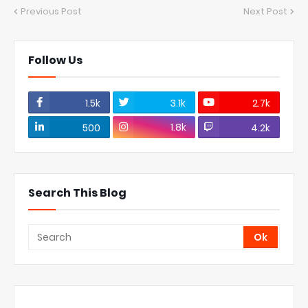
Previous Post
Next Post
Follow Us
1.5k
3.1k
2.7k
1.8k
500
4.2k
Search This Blog