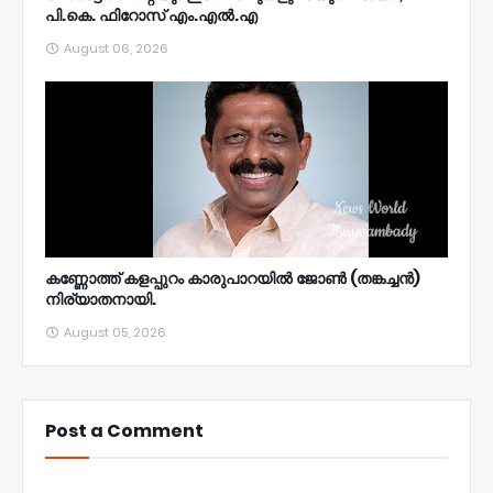
പി.കെ. ഫിറോസ് എം.എൽ‍.എ
August 06, 2026
കണ്ണോത്ത് കളപ്പുറം കാരുപാറയിൽ ജോൺ (തങ്കച്ചൻ)
നിര്യാതനായി.
August 05, 2026
Post a Comment