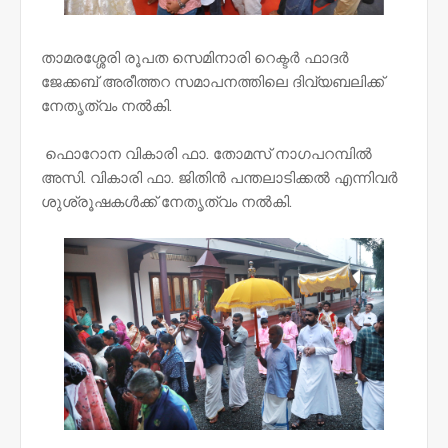
താമരശ്ശേരി രൂപത സെമിനാരി റെക്ടർ ഫാദർ
ജേക്കബ് അരീത്തറ സമാപനത്തിലെ ദിവ്യബലിക്ക്
നേതൃത്വം നൽകി.
ഫൊറോന വികാരി ഫാ. തോമസ് നാഗപറമ്പിൽ
അസി. വികാരി ഫാ. ജിതിൻ പന്തലാടിക്കൽ എന്നിവർ
ശുശ്രൂഷകൾക്ക് നേതൃത്വം നൽകി.