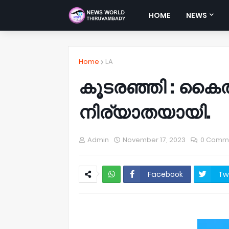
HOME
NEWS
Home
LA
കൂടരഞ്ഞി : കൈതമ
നിര്യാതയായി.
Admin
November 17, 2023
0 Comm
Facebook
Tw
NWT