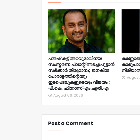
ഫ്രഷ് കട്ട് അറവുമാലിന്യ
കണ്ണോത്ത
സംസ്കരണ പ്ലാന്റ് അടച്ചുപൂട്ടാൻ
കാരുപാ
സർക്കാർ തീരുമാനം; ജനകീയ
നിര്യാ
പോരാട്ടത്തിന്റെയും
August
ഇടപെടലുകളുടെയും വിജയം ;
പി.കെ. ഫിറോസ് എം.എൽ‍.എ
August 06, 2026
Post a Comment