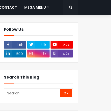
CONTACT
MEGA MENU
Follow Us
1.5k
3.1k
2.7k
1.8k
500
4.2k
Search This Blog