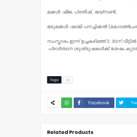
മക്കൾ: ഷീജ, പ്രതീഷ് , ജയ്സൺ,
മരുമക്കൾ: ഷാജി പനച്ചിക്കൽ (കോടഞ്ചേര
സംസ്കാരം ഇന്ന് ഉച്ചകഴിഞ്ഞ് 2. 30ന് വീട്ടിൽ
പ്രാർത്ഥന ശുശ്രൂഷകൾക്ക് ശേഷം കൂടരഞ
Tags
LA
Facebook
Tw
NWT
Related Products