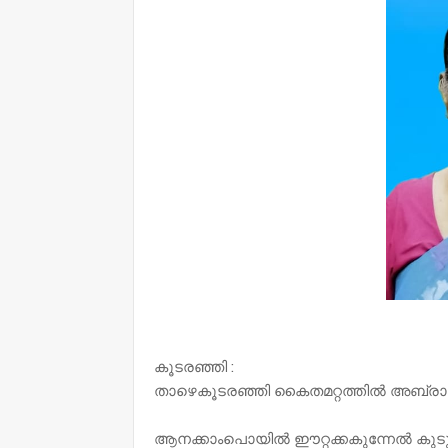
കൂടരഞ്ഞി :
താഴെകൂടരഞ്ഞി കൈതമറ്റത്തിൽ അബ്രാഹത്
ആനക്കാംപൊയിൽ ഈറ്റക്കകുന്നേൽ കുട