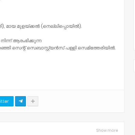
ി), മായ മുളയ്ക്കൽ (നെല്ലിപ്പൊയിൽ).
 നിന്ന് ആരംഭിക്കുന്ന
്ഞി സെന്റ് സെബാസ്റ്റ്യൻസ് പള്ളി സെമിത്തേരിയിൽ.
itter
Show more