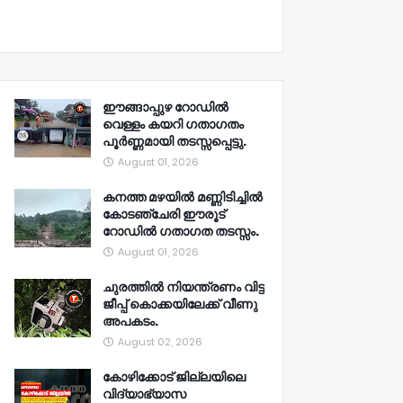
ഈങ്ങാപ്പുഴ റോഡിൽ
വെള്ളം കയറി ഗതാഗതം
പൂർണ്ണമായി തടസ്സപ്പെട്ടു.
August 01, 2026
കനത്ത മഴയിൽ മണ്ണിടിച്ചിൽ
കോടഞ്ചേരി ഈരൂട്
റോഡിൽ ഗതാഗത തടസ്സം.
August 01, 2026
ചുരത്തിൽ നിയന്ത്രണം വിട്ട
ജീപ്പ് കൊക്കയിലേക്ക് വീണു
അപകടം.
August 02, 2026
കോഴിക്കോട് ജില്ലയിലെ
വിദ്യാഭ്യാസ