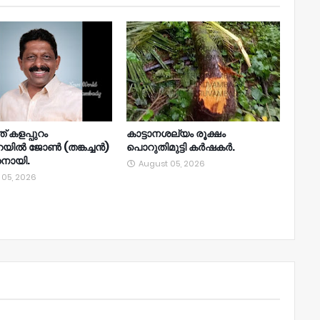
് കളപ്പുറം
കാട്ടാനശല്യം രൂക്ഷം
റയിൽ ജോൺ (തങ്കച്ചൻ)
പൊറുതിമുട്ടി കർഷകർ.
തനായി.
August 05, 2026
 05, 2026