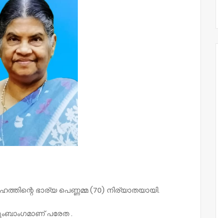
തിന്റെ ഭാര്യ പെണ്ണമ്മ (70) നിര്യാതയായി.
ുംബാംഗമാണ് പരേത .