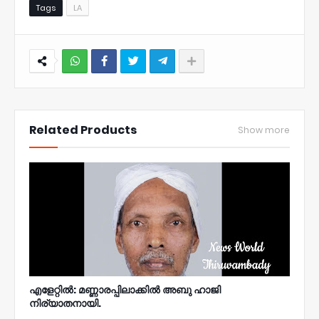
Tags
LA
NWT
Related Products
Show more
എളേറ്റിൽ: മണ്ണാരപ്പിലാക്കിൽ അബു ഹാജി
നിര്യാതനായി.