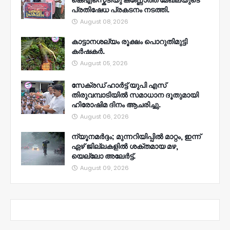
കെഎസ്കെടിയു കണ്ണോത്ത് മേഖലയുടെ
പ്രതിഷേധ പ്രകടനം നടത്തി.
August 08, 2026
കാട്ടാനശല്യം രൂക്ഷം പൊറുതിമുട്ടി
കർഷകർ.
August 05, 2026
സേക്രഡ് ഹാർട്ട് യുപി എസ്
തിരുവമ്പാടിയിൽ സമാധാന ദൂതുമായി
ഹിരോഷിമ ദിനം ആചരിച്ചു.
August 06, 2026
ന്യൂനമര്‍ദ്ദം; മുന്നറിയിപ്പില്‍ മാറ്റം, ഇന്ന്
ഏഴ് ജില്ലകളില്‍ ശക്തമായ മഴ,
യെല്ലോ അലേര്‍ട്ട്.
August 09, 2026