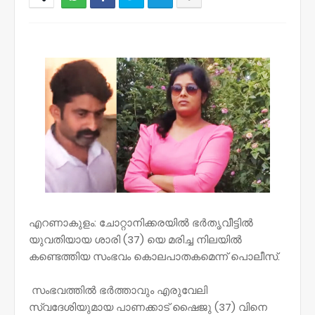
NWT
എറണാകുളം: ചോറ്റാനിക്കരയിൽ ഭർതൃവീട്ടിൽ
യുവതിയായ ശാരി (37) യെ മരിച്ച നിലയിൽ
കണ്ടെത്തിയ സംഭവം കൊലപാതകമെന്ന് പൊലീസ്.
സംഭവത്തിൽ ഭർത്താവും എരുവേലി
സ്വദേശിയുമായ പാണക്കാട് ഷൈജു (37) വിനെ