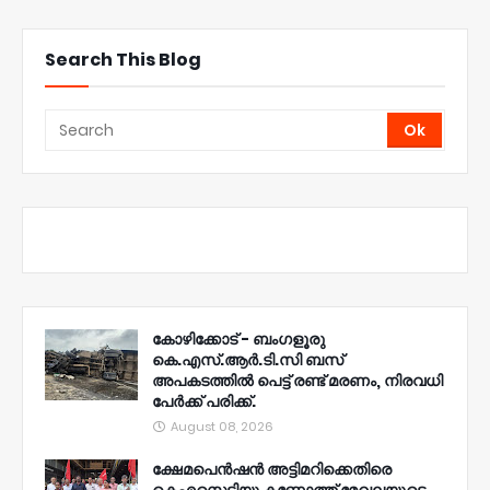
Search This Blog
കോഴിക്കോട് - ബംഗളൂരു
കെ.എസ്.ആർ.ടി.സി ബസ്
അപകടത്തിൽ പെട്ട് രണ്ട് മരണം, നിരവധി
പേർക്ക് പരിക്ക്.
August 08, 2026
ക്ഷേമപെൻഷൻ അട്ടിമറിക്കെതിരെ