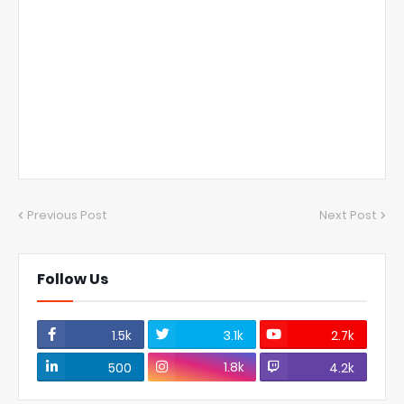
Previous Post
Next Post
Follow Us
1.5k
3.1k
2.7k
1.8k
500
4.2k