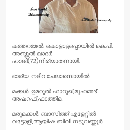
കത്തറമ്മൽ: കൊളാട്ടപ്പൊയിൽ കെ.പി.
അബ്ദുൽ ഖാദർ
ഹാജി(72)നിര്യാതനായി.
ഭാര്യ: നദീറ ചേലാമ്പൊയിൽ.
മക്കൾ: ഉമറുൽ ഫാറൂഖ്,മുഹമ്മദ്
അഷറഫ്,ഫാത്തിമ.
മരുമക്കൾ: ബാസിത്ത് എളേറ്റിൽ
വട്ടോളി,ആയിഷ ബീവി നടുവണ്ണൂർ.