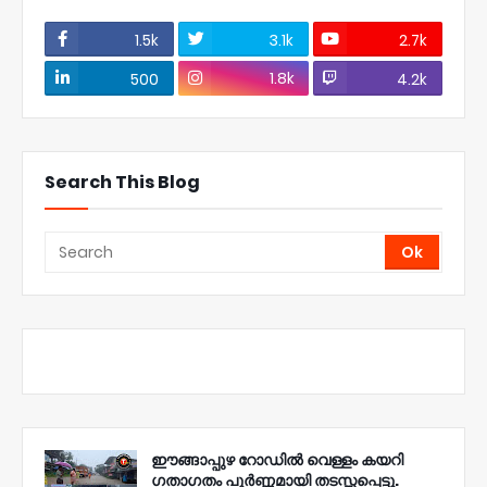
1.5k
3.1k
2.7k
1.8k
500
4.2k
Search This Blog
ഈങ്ങാപ്പുഴ റോഡിൽ വെള്ളം കയറി
ഗതാഗതം പൂർണ്ണമായി തടസ്സപ്പെട്ടു.