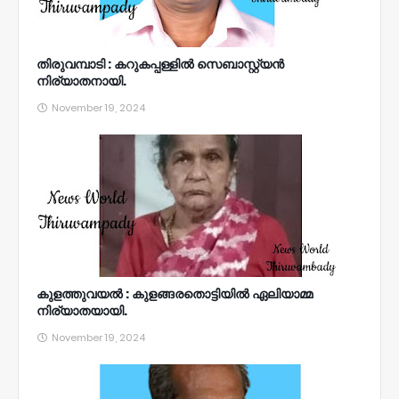
തിരുവമ്പാടി : കറുകപ്പള്ളിൽ സെബാസ്റ്റ്യൻ
നിര്യാതനായി.
November 19, 2024
കുളത്തുവയൽ : കുളങ്ങരതൊട്ടിയിൽ ഏലിയാമ്മ
നിര്യാതയായി.
November 19, 2024