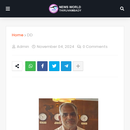
Home
DD
Admin
November 04, 2024
0 Comments
NWT