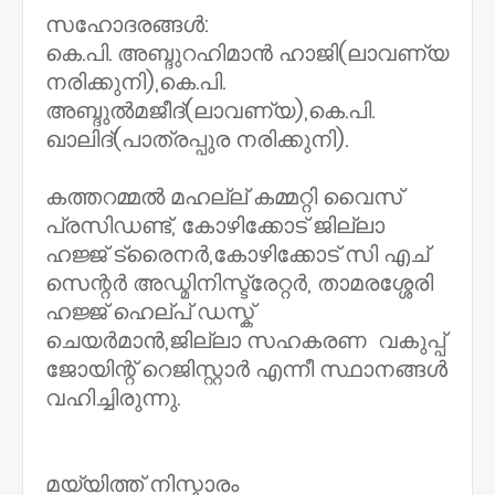
സഹോദരങ്ങൾ:
കെ.പി. അബ്ദുറഹിമാൻ ഹാജി(ലാവണ്യ
നരിക്കുനി),കെ.പി.
അബ്ദുൽമജീദ്(ലാവണ്യ),കെ.പി.
ഖാലിദ്(പാത്രപ്പുര നരിക്കുനി).
കത്തറമ്മൽ മഹല്ല് കമ്മറ്റി വൈസ്
പ്രസിഡണ്ട്, കോഴിക്കോട് ജില്ലാ
ഹജ്ജ് ട്രൈനർ,കോഴിക്കോട് സി എച്
സെന്റർ അഡ്മിനിസ്ട്രേറ്റർ, താമരശ്ശേരി
ഹജ്ജ് ഹെല്പ് ഡസ്ക്
ചെയർമാൻ,ജില്ലാ സഹകരണ വകുപ്പ്
ജോയിന്റ് റെജിസ്റ്റാർ എന്നീ സ്ഥാനങ്ങൾ
വഹിച്ചിരുന്നു.
മയ്യിത്ത് നിസ്കാരം