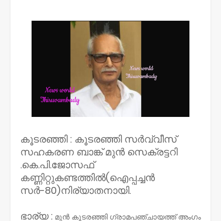
NWT
കൂടരഞ്ഞി : കൂടരഞ്ഞി സർവ്വീസ്
സഹകരണ ബാങ്ക് മുൻ സെക്രട്ടറി
.കെ.പി.ജോസഫ്
കണ്ണിറ്റുകണ്ടത്തിൽ(ഐപ്പച്ചൻ
സർ-80)നിര്യാതനായി.
ഭാര്യ :
മുൻ കൂടരഞ്ഞി ഗ്രാമപഞ്ചായത്ത് അംഗം