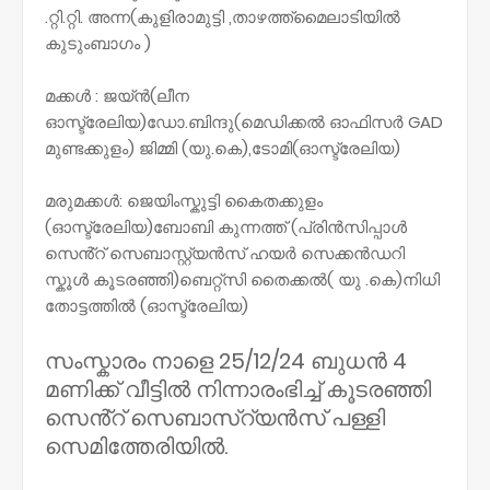
.റ്റി.റ്റി. അന്ന(കുളിരാമുട്ടി ,താഴത്ത്മൈലാടിയിൽ
കുടുംബാഗം )
മക്കൾ : ജയ്ൻ(ലീന
ഓസ്ട്രേലിയ)ഡോ.ബിന്ദു(മെഡിക്കൽ ഓഫിസർ GAD
മുണ്ടക്കുളം) ജിമ്മി (യു.കെ),ടോമി(ഓസ്ട്രേലിയ)
മരുമക്കൾ: ജെയിംസ്കുട്ടി കൈതക്കുളം
(ഓസ്ട്രേലിയ)ബോബി കുന്നത്ത് (പ്രിൻസിപ്പാൾ
സെൻ്റ് സെബാസ്റ്റ്യൻസ് ഹയർ സെക്കൻഡറി
സ്കൂൾ കൂടരഞ്ഞി)ബെറ്റ്സി തൈക്കൽ( യു .കെ)നിധി
തോട്ടത്തിൽ (ഓസ്ട്രേലിയ)
സംസ്കാരം നാളെ 25/12/24 ബുധൻ 4
മണിക്ക് വീട്ടിൽ നിന്നാരംഭിച്ച് കൂടരഞ്ഞി
സെൻ്റ് സെബാസ്റ്യൻസ് പള്ളി
സെമിത്തേരിയിൽ.