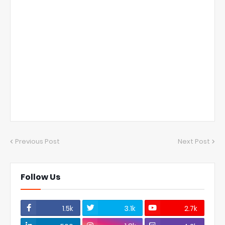
Previous Post
Next Post
Follow Us
1.5k
3.1k
2.7k