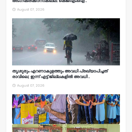
അംഗീകരിക്കാനാകില്ല: കെജിഎംഒഎ .
August 07, 2026
തൃശൂരും എറണാകുളത്തും അവധി പ്രഖ്യാപിച്ചത്
രാവിലെ; ഇന്ന് എട്ട് ജില്ലകളിൽ അവധി .
August 07, 2026