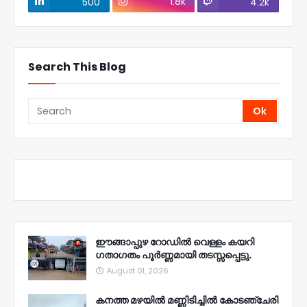
1.8k
500
4.2k
Search This Blog
ഈങ്ങാപ്പുഴ റോഡിൽ വെള്ളം കയറി
ഗതാഗതം പൂർണ്ണമായി തടസ്സപ്പെട്ടു.
August 01, 2026
കനത്ത മഴയിൽ മണ്ണിടിച്ചിൽ കോടഞ്ചേരി