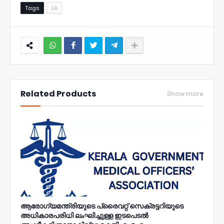
Tags
LA
NWT
Related Products
Show more
ആരോഗ്യമന്ത്രിയുടെ പ്രൈവറ്റ് സെക്രട്ടറിയുടെ
അധികാരപരിധി ലംഘിച്ചുള്ള ഇടപെടൽ