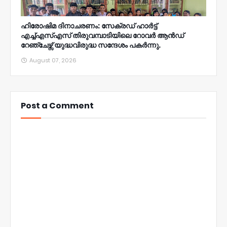
ഹിരോഷിമ ദിനാചരണം: സേക്രഡ് ഹാർട്ട്
എച്ച്എസ്എസ് തിരുവമ്പാടിയിലെ റോവർ ആൻഡ്
റേഞ്ചേഴ്സ് യുദ്ധവിരുദ്ധ സന്ദേശം പകർന്നു.
August 07, 2026
Post a Comment