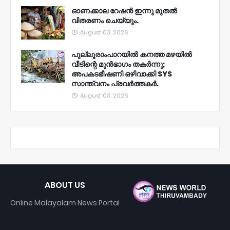
ഓണക്കാല റേഷൻ ഇന്നു മുതല്‍
വിതരണം ചെയ്യും.
August 03, 2026
പുല്ലൂരാംപാറയിൽ കനത്ത മഴയിൽ
വീടിന്റെ മുൻഭാഗം തകർന്നു;
അപകടഭീഷണി ഒഴിവാക്കി SYS
സാന്ത്വനം പ്രവർത്തകർ.
August 03, 2026
ABOUT US
Online Malayalam News Portal