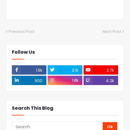
Previous Post
Next Post
Follow Us
1.5k
3.1k
2.7k
1.8k
500
4.2k
Search This Blog