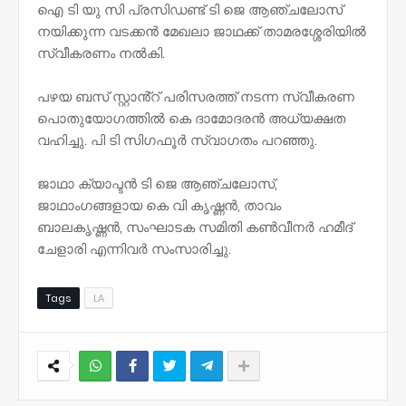
ഐ ടി യു സി പ്രസിഡണ്ട് ടി ജെ ആഞ്ചലോസ്
നയിക്കുന്ന വടക്കൻ മേഖലാ ജാഥക്ക് താമരശ്ശേരിയിൽ
സ്വീകരണം നൽകി.
പഴയ ബസ് സ്റ്റാൻ്റ് പരിസരത്ത് നടന്ന സ്വീകരണ
പൊതുയോഗത്തിൽ കെ ദാമോദരൻ അധ്യക്ഷത
വഹിച്ചു. പി ടി സിഗഫൂർ സ്വാഗതം പറഞ്ഞു.
ജാഥാ ക്യാപ്ടൻ ടി ജെ ആഞ്ചലോസ്,
ജാഥാംഗങ്ങളായ കെ വി കൃഷ്ണൻ, താവം
ബാലകൃഷ്ണൻ, സംഘാടക സമിതി കൺവീനർ ഹമീദ്
ചേളാരി എന്നിവർ സംസാരിച്ചു.
Tags
LA