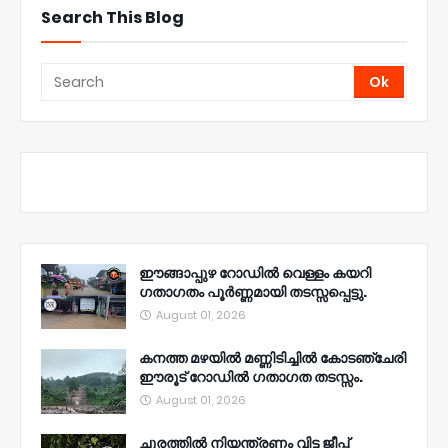
Search This Blog
ഈങ്ങാപ്പുഴ റോഡിൽ വെള്ളം കയറി
ഗതാഗതം പൂർണ്ണമായി തടസ്സപ്പെട്ടു.
August 01, 2026
കനത്ത മഴയിൽ മണ്ണിടിച്ചിൽ കോടഞ്ചേരി
ഈരൂട് റോഡിൽ ഗതാഗത തടസ്സം.
August 01, 2026
ചുരത്തിൽ നിയന്ത്രണം വിട്ട ജീപ്പ്