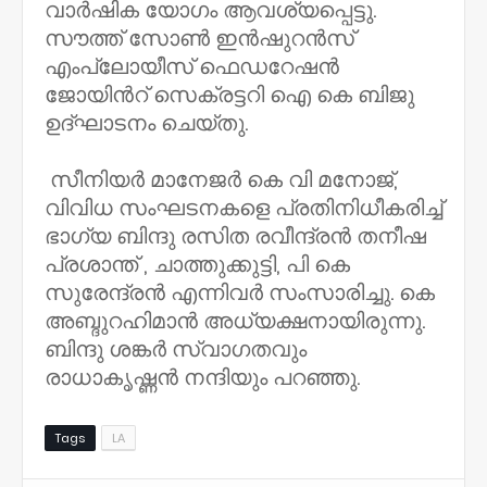
വാർഷിക യോഗം ആവശ്യപ്പെട്ടു.
സൗത്ത് സോൺ ഇൻഷുറൻസ്
എംപ്ലോയീസ് ഫെഡറേഷൻ
ജോയിൻറ് സെക്രട്ടറി ഐ കെ ബിജു
ഉദ്ഘാടനം ചെയ്തു.
സീനിയർ മാനേജർ കെ വി മനോജ്,
വിവിധ സംഘടനകളെ പ്രതിനിധീകരിച്ച്
ഭാഗ്യ ബിന്ദു രസിത രവീന്ദ്രൻ തനീഷ
പ്രശാന്ത് , ചാത്തുക്കുട്ടി, പി കെ
സുരേന്ദ്രൻ എന്നിവർ സംസാരിച്ചു. കെ
അബ്ദുറഹിമാൻ അധ്യക്ഷനായിരുന്നു.
ബിന്ദു ശങ്കർ സ്വാഗതവും
രാധാകൃഷ്ണൻ നന്ദിയും പറഞ്ഞു.
Tags
LA