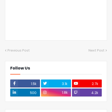
Previous Post
Next Post
Follow Us
1.5k
3.1k
2.7k
1.8k
500
4.2k