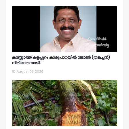
കണ്ണോത്ത് കളപ്പുറം കാരുപാറയിൽ ജോൺ (തങ്കച്ചൻ)
നിര്യാതനായി.
August 05, 2026