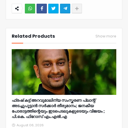
NWT
Related Products
Show more
ഫ്രഷ് കട്ട് അറവുമാലിന്യ സംസ്കരണ പ്ലാന്റ്
അടച്ചുപൂട്ടാൻ സർക്കാർ തീരുമാനം; ജനകീയ
പോരാട്ടത്തിന്റെയും ഇടപെടലുകളുടെയും വിജയം ;
പി.കെ. ഫിറോസ് എം.എൽ‍.എ
August 06, 2026