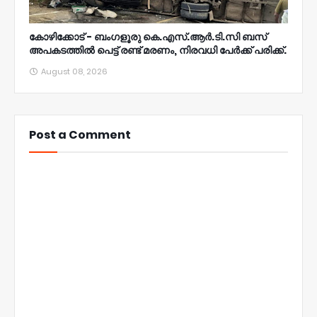
കോഴിക്കോട് - ബംഗളൂരു കെ.എസ്.ആർ.ടി.സി ബസ്
അപകടത്തിൽ പെട്ട് രണ്ട് മരണം, നിരവധി പേർക്ക് പരിക്ക്.
August 08, 2026
Post a Comment