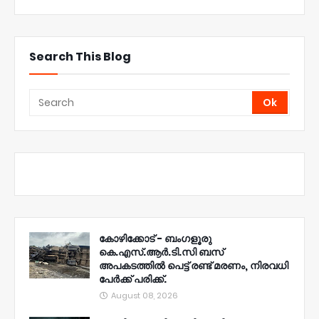
Search This Blog
കോഴിക്കോട് - ബംഗളൂരു
കെ.എസ്.ആർ.ടി.സി ബസ്
അപകടത്തിൽ പെട്ട് രണ്ട് മരണം, നിരവധി
പേർക്ക് പരിക്ക്.
August 08, 2026