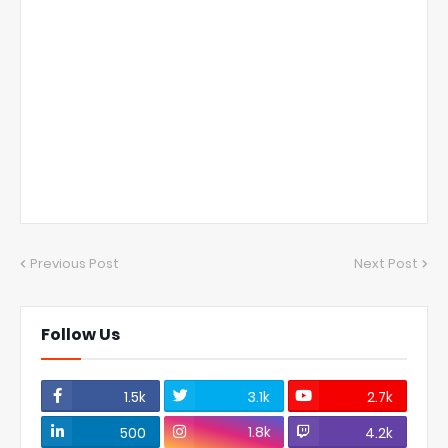
Previous Post
Next Post
Follow Us
1.5k
3.1k
2.7k
1.8k
500
4.2k