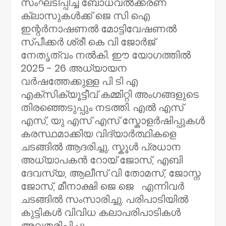
സംഘടിപ്പിച്ച ബോധവൽക്കരണ
ക്ലാസുകൾക്ക് ജെ സി ഐ
ഇന്റർനാഷണൽ മോട്ടിവേഷണൽ
സ്പീക്കർ ശ്രീ കെ വി ജോർജ്
നേതൃത്വം നൽകി. ഈ യോഗത്തിൽ
2025 - 26 അധ്യായന
വർഷത്തേക്കുള്ള പി ടി എ
എക്സിക്യൂട്ടീവ് കമ്മിറ്റി അംഗങ്ങളുടെ
തിരഞ്ഞെടുപ്പും നടത്തി. എൽ എസ്
എസ്, യു എസ് എസ് സ്കോളർഷിപ്പുകൾ
കരസ്ഥമാക്കിയ വിദ്യാർത്ഥികളെ
ചടങ്ങിൽ ആദരിച്ചു. സ്കൂൾ പ്രധാന
അധ്യാപകൻ റോയ് ജോസ്, എബി
ദേവസ്യ, ആലീസ് വി തോമസ്, ജോസ്ന
ജോസ്, മീനാക്ഷി ജെ ജെ എന്നിവർ
ചടങ്ങിൽ സംസാരിച്ചു. പരിപാടിയിൽ
കുട്ടികൾ വിവിധ കലാപരിപാടികൾ
അവതരിപ്പിച്ചു.