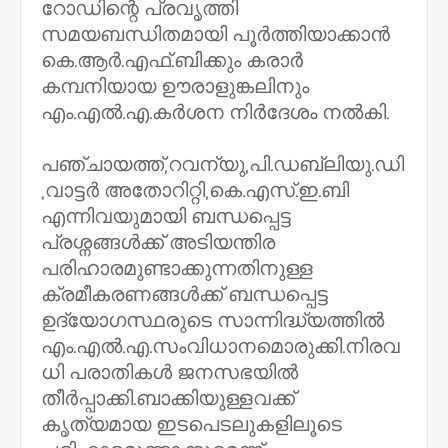
റോഡിന്റെ പ്രവൃത്തി
സമയബന്ധിതമായി പൂർത്തിയാക്കാൻ
കെ.ആർ.എഫ്‌.ബിക്കും കരാർ
കമ്പനിയായ ഊരാളുങ്കലിനും
എം.എൽ.എ.കർശന നിർദേശം നൽകി.
പഞ്ചായത്ത്‌,റവന്യു,പി.ഡബ്ലിയു.ഡി
,വാട്ടർ അതോറിറ്റി,കെ.എസ്‌.ഇ.ബി
എന്നിവയുമായി ബന്ധപ്പെട്ട
പ്രശ്നങ്ങൾക്ക്‌ അടിയന്തിര
പരിഹാരമുണ്ടാക്കുന്നതിനുള്ള
ക്രമീകരണങ്ങൾക്ക്‌ ബന്ധപ്പെട്ട
ഉദ്യോഗസ്ഥരുടെ സാന്നിദ്ധ്യത്തിൽ
എം.എൽ.എ.സംവിധാനമൊരുക്കി.നിരവ
ധി പരാതികൾ ജനസഭയിൽ
തീർപ്പാക്കി.ബാക്കിയുള്ളവക്ക്‌
കൃത്യമായ ഇടപെടലുകളിലൂടെ