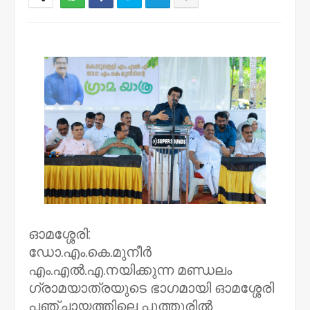
NWT
ഓമശ്ശേരി:
ഡോ.എം.കെ.മുനീർ
എം.എൽ.എ.നയിക്കുന്ന മണ്ഡലം
ഗ്രാമയാത്രയുടെ ഭാഗമായി ഓമശ്ശേരി
പഞ്ചായത്തിലെ പുത്തൂരിൽ