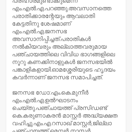
പരിഹാരമുണ്ടാക്കുമെന്ന്
എം.എൽ.എ.പറഞ്ഞു.അവസാനത്തെ
പരാതിക്കാരന്റേയും ആവലാതി
കേട്ടതിനു ശേഷമാണ്‌
എം.എൽ.എ.ജനസഭ
അവസാനിപ്പിച്ചത്‌.പരാതികൾ
നൽകിയവരും അല്ലാത്തവരുമായ
പഞ്ചായത്തിലെ വിവിധ ഭാഗങ്ങളിലെ
നൂറു കണക്കിനാളുകൾ ജനസഭയിൽ
പങ്കാളികളായി.ഓമശ്ശേരിയുടെ ഹൃദയം
കവർന്നാണ്‌ ജനസഭ സമാപിച്ചത്‌.
ജനസഭ ഡോ:എം.കെ.മുനീർ
എം.എൽ.എ.ഉൽഘാടനം
ചെയ്തു.പഞ്ചായത്ത്‌ പ്രസിഡണ്ട്‌
കെ.കരുണാകരൻ മാസ്റ്റർ അദ്ധ്യക്ഷത
വഹിച്ചു.എം.എ.റസാഖ്‌ മാസ്റ്റർ,ജില്ലാ
പഞ്ചായത്ത്‌ മെമ്പർ നാസർ