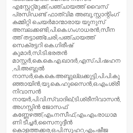
എസ്റ്റേറ്റ്മുക്ക്‌,പഞ്ചായത്ത്‌ വൈസ്‌
പ്രസിഡണ്ട്‌ ഫാത്വിമ അബു,സ്റ്റാന്റിംഗ്‌
കമ്മിറ്റി ചെയർമാന്മാരായ യൂനുസ്‌
അമ്പലക്കണ്ടി,പി.കെ.ഗംഗാധരൻ,സീന
ത്ത്‌ തട്ടാഞ്ചേരി,പഞ്ചായത്ത്‌
സെക്രട്ടറി കെ.ഗിരീഷ്‌
കുമാർ,സി.ടി.ഭരതൻ
മാസ്റ്റർ,കെ.കെ.എ.ഖാദർ,എസ്‌.പി.ഷഹന
,പി.അബ്ദുൽ
നാസർ,കെ.കെ.അബ്ദുല്ലക്കുട്ടി,പി.പി.കു
ഞ്ഞായിൻ,യു.കെ.ഹുസൈൻ,ഒ.എം.ശ്രീ
നിവാസൻ
നായർ,പി.വി.സ്വാദിഖ്‌,ടി.ശ്രീനിവാസൻ,
അഗസ്റ്റിൻ ജോസഫ്‌
കണ്ണേഴത്ത്‌,എം.നസീഫ്‌,എം.എം.രാധാമ
ണി ടീച്ചർ,സൈനുദ്ദീൻ
കൊളത്തക്കര,ഒ.പി.സുഹറ,എം.ഷീജ