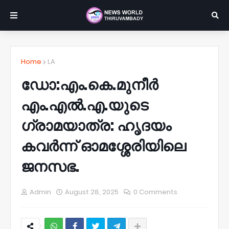
Home
LA
ഡോ:എം.കെ.മുനീർ
എം.എൽ.എ.യുടെ
ഗ്രാമയാത്ര: ഹൃദയം
കവർന്ന് ഓമശ്ശേരിയിലെ
ജനസഭ.
Admin
August 28, 2025
0 Comments