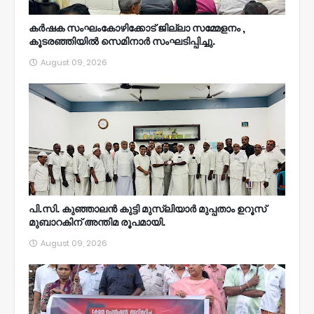
കർഷക സംഘംകോഴിക്കോട് ജില്ലാ സമ്മേളനം ,
കൂടരഞ്ഞിയിൽ സെമിനാർ സംഘടിപ്പിച്ചു.
August 09, 2026
പി.സി. കുഞ്ഞാലൻ കുട്ടി മുസ്‌ലിയാർ മുപ്പതാം ഉറൂസ്‌
മുബാറകിന്‌ അന്തിമ രൂപമായി.
August 09, 2026