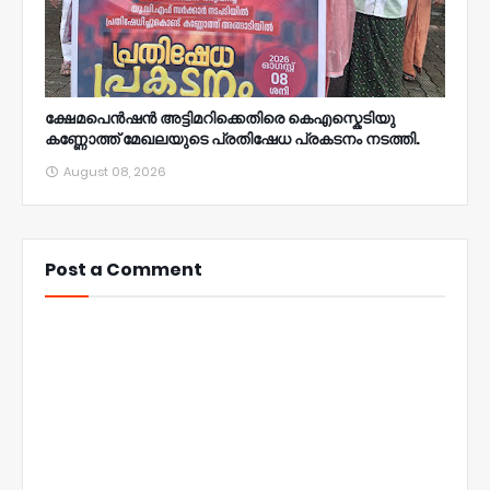
ക്ഷേമപെൻഷൻ അട്ടിമറിക്കെതിരെ കെഎസ്കെടിയു
കണ്ണോത്ത് മേഖലയുടെ പ്രതിഷേധ പ്രകടനം നടത്തി.
August 08, 2026
Post a Comment