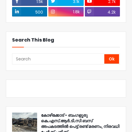
1.5k
3.1k
2.7k
1.8k
500
4.2k
Search This Blog
കോഴിക്കോട് - ബംഗളൂരു
കെ.എസ്.ആർ.ടി.സി ബസ്
അപകടത്തിൽ പെട്ട് രണ്ട് മരണം, നിരവധി