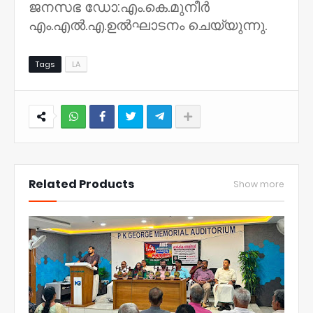
ജനസഭ ഡോ:എം.കെ.മുനീർ
എം.എൽ.എ.ഉൽഘാടനം ചെയ്യുന്നു.
Tags
LA
NWT
Related Products
Show more