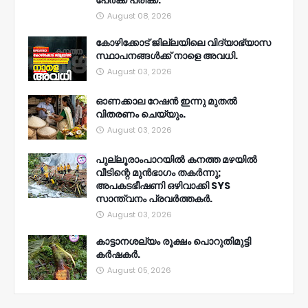
പേർക്ക് പരിക്ക്.
August 08, 2026
കോഴിക്കോട് ജില്ലയിലെ വിദ്യാഭ്യാസ
സ്ഥാപനങ്ങൾക്ക് നാളെ അവധി.
August 03, 2026
ഓണക്കാല റേഷൻ ഇന്നു മുതല്‍
വിതരണം ചെയ്യും.
August 03, 2026
പുല്ലൂരാംപാറയിൽ കനത്ത മഴയിൽ
വീടിന്റെ മുൻഭാഗം തകർന്നു;
അപകടഭീഷണി ഒഴിവാക്കി SYS
സാന്ത്വനം പ്രവർത്തകർ.
August 03, 2026
കാട്ടാനശല്യം രൂക്ഷം പൊറുതിമുട്ടി
കർഷകർ.
August 05, 2026