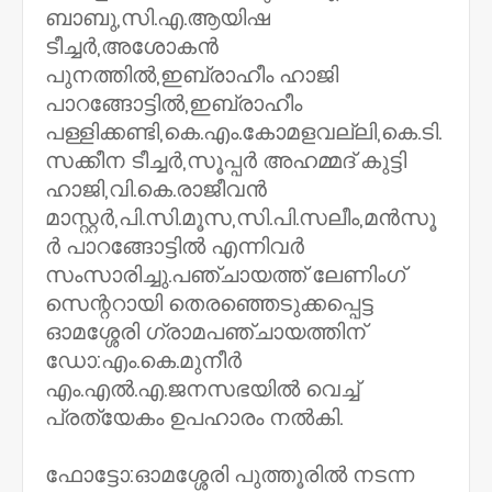
ബാബു,സി.എ.ആയിഷ
ടീച്ചർ,അശോകൻ
പുനത്തിൽ,ഇബ്രാഹീം ഹാജി
പാറങ്ങോട്ടിൽ,ഇബ്രാഹീം
പള്ളിക്കണ്ടി,കെ.എം.കോമളവല്ലി,കെ.ടി.
സക്കീന ടീച്ചർ,സൂപ്പർ അഹമ്മദ്‌ കുട്ടി
ഹാജി,വി.കെ.രാജീവൻ
മാസ്റ്റർ,പി.സി.മൂസ,സി.പി.സലീം,മൻസൂ
ർ പാറങ്ങോട്ടിൽ എന്നിവർ
സംസാരിച്ചു.പഞ്ചായത്ത്‌ ലേണിംഗ്‌
സെന്ററായി തെരഞ്ഞെടുക്കപ്പെട്ട
ഓമശ്ശേരി ഗ്രാമപഞ്ചായത്തിന്‌
ഡോ:എം.കെ.മുനീർ
എം.എൽ.എ.ജനസഭയിൽ വെച്ച്‌
പ്രത്യേകം ഉപഹാരം നൽകി.
ഫോട്ടോ:ഓമശ്ശേരി പുത്തൂരിൽ നടന്ന