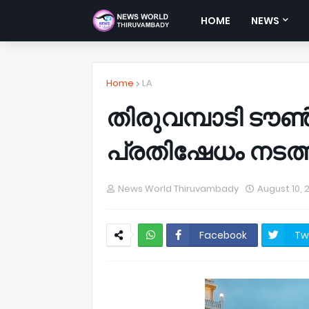
HOME
NEWS
Home
LA
തിരുവമ്പാടി ട
പ്രതിഷേധം നടത്ത
News World Thiruvambady
August 10, 
Facebook
Tw
NWT