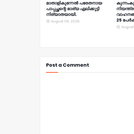
മാതാളികുന്നേൽ പരേതനായ
കുന്നംക
പാപ്പച്ഛന്റെ ഭാര്യ ഏലിക്കുട്ടി
നിയന്ത്ര
നിര്യാതയായി.
വാഹനങ്ങള
25 പേർക്ക
August 06, 2026
August
Post a Comment