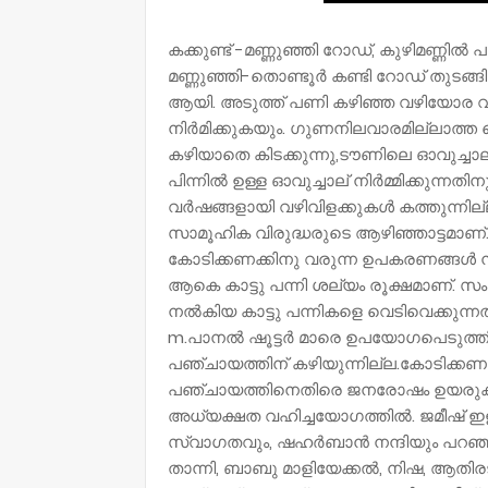
കക്കുണ്ട് -മണ്ണുഞ്ഞി റോഡ്, കുഴിമണ്ണിൽ 
മണ്ണുഞ്ഞി-തൊണ്ടൂർ കണ്ടി റോഡ് തുട
ആയി. അടുത്ത് പണി കഴിഞ്ഞ വഴിയോര വിശ
നിർമിക്കുകയും. ഗുണനിലവാരമില്ലാത്ത
കഴിയാതെ കിടക്കുന്നു,ടൗണിലെ ഓവുച്ചാലുകൾ 
പിന്നിൽ ഉള്ള ഓവുച്ചാല് നിർമ്മിക്കുന്
വർഷങ്ങളായി വഴിവിളക്കുകൾ കത്തുന്ന
സാമൂഹിക വിരുദ്ധരുടെ ആഴിഞ്ഞാട്ടമാണ്. 
കോടിക്കണക്കിനു വരുന്ന ഉപകരണങ്ങൾ 
ആകെ കാട്ടു പന്നി ശല്യം രൂക്ഷമാണ്. സം
നൽകിയ കാട്ടു പന്നികളെ വെടിവെക്കുന്ന
m.പാനൽ ഷൂട്ടർ മാരെ ഉപയോഗപെടുത്ത
പഞ്ചായത്തിന് കഴിയുന്നില്ല.കോടിക്കണക
പഞ്ചായത്തിനെതിരെ ജനരോഷം ഉയരുകതന്ന
അധ്യക്ഷത വഹിച്ചയോഗത്തിൽ. ജമീഷ് ഇ
സ്വാഗതവും, ഷഹർബാൻ നന്ദിയും പറഞ്ഞ
താന്നി, ബാബു മാളിയേക്കൽ, നിഷ, ആതിരടീച