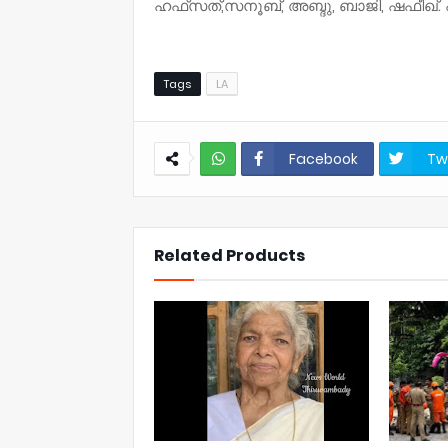
ഹഫ്‌സത്,സനൂബ്, അബ്ദു, ബാജി, ഷഫീഖ്.
Tags
LA
Facebook
Tw
NWT
Related Products