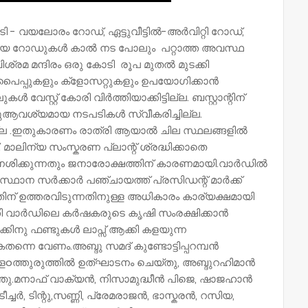
പടി - വയലോരം റോഡ്, ഏട്ടുവീട്ടിൽ-അർവിറ്റി റോഡ്,
ങ്ങിയ റോഡുകൾ കാൽ നട പോലും പറ്റാത്ത അവസ്ഥ
്രമ മന്ദിരം ഒരു കോടി രൂപ മുതൽ മുടക്കി
 പൈപ്പുകളും ക്ളോസറ്റുകളും ഉപയോഗിക്കാൻ
വേസ്റ്റ് കോരി വിർത്തിയാക്കിട്ടില്ല. ബസ്റ്റാന്റിന്
നതിനുആവശ്യമായ നടപടികൾ സ്വീകരിച്ചില്ല.
ില്ല .ഇതുകാരണം രാത്രി ആയാൽ ചില സ്ഥലങ്ങളിൽ
മാലിന്യ സംസ്കരണ പ്ലാന്റ് ശ്രദ്ധിക്കാതെ
നശിക്കുന്നതും ജനാരോക്ഷത്തിന് കാരണമായി.വാർഡിൽ
സ്ഥാന സർക്കാർ പഞ്ചായത്ത് പ്രസിഡന്റ് മാർക്ക്‌
തിന് ഉത്തരവിടുന്നതിനുള്ള അധികാരം കാര്യക്ഷമായി
ി വാർഡിലെ കർഷകരുടെ കൃഷി സംരക്ഷിക്കാൻ
്കിനു ഫണ്ടുകൾ ലാപ്സ് ആക്കി കളയുന്ന
െ വേണം.അബ്ദു സമദ് കുണ്ടോട്ടിപ്പറമ്പൻ
ളoത്തുരുത്തിൽ ഉത്ഘാടനം ചെയ്തു, അബ്ദുറഹിമാൻ
ു.മനാഫ് വാക്യൻ, നിസാമുദ്ധീൻ പിജെ, ഷാജഹാൻ
്ചർ, ടിന്റു,സണ്ണി, പ്രേമരാജൻ, ഭാസ്കരൻ, റസിയ,