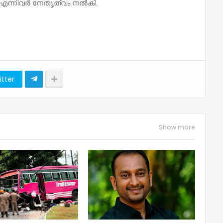
 എന്നിവർ നേതൃത്വം നൽകി.
itter
Show more