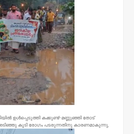
ൽ ഉൾപ്പെടുത്തി കക്കുണ്ട്-മണ്ണുഞ്ഞി തോട്
അടിഞ്ഞു കൂടി രോഗം പടരുന്നതിനു കാരണമാകുന്നു,