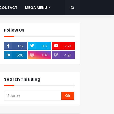
CONTACT
MEGA MENU
Follow Us
1.5k
3.1k
2.7k
1.8k
500
4.2k
Search This Blog