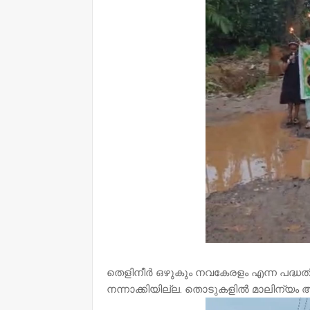
തെളിനീർ ഒഴുകും നവകേരളം എന്ന പദ്ധതിയി
നന്നാക്കിയില്ല. തൊടുകളിൽ മാലിന്യം 