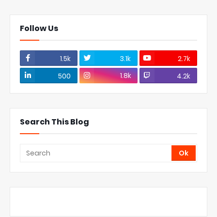
Follow Us
1.5k
3.1k
2.7k
1.8k
500
4.2k
Search This Blog