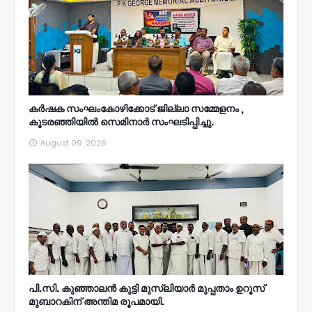
കർഷക സംഘംകോഴിക്കോട് ജില്ലാ സമ്മേളനം ,
കൂടരഞ്ഞിയിൽ സെമിനാർ സംഘടിപ്പിച്ചു.
August 09, 2026
പി.സി. കുഞ്ഞാലൻ കുട്ടി മുസ്‌ലിയാർ മുപ്പതാം ഉറൂസ്‌
മുബാറകിന്‌ അന്തിമ രൂപമായി.