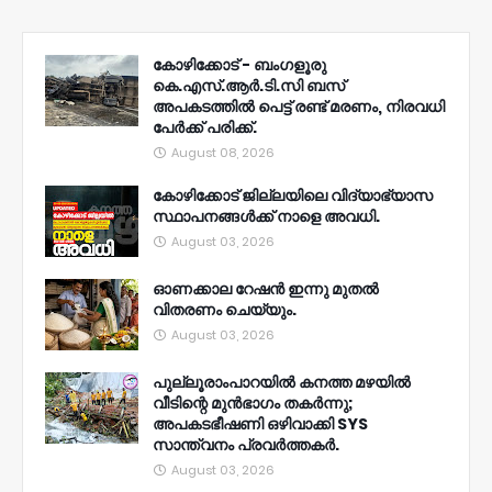
കോഴിക്കോട് - ബംഗളൂരു
കെ.എസ്.ആർ.ടി.സി ബസ്
അപകടത്തിൽ പെട്ട് രണ്ട് മരണം, നിരവധി
പേർക്ക് പരിക്ക്.
August 08, 2026
കോഴിക്കോട് ജില്ലയിലെ വിദ്യാഭ്യാസ
സ്ഥാപനങ്ങൾക്ക് നാളെ അവധി.
August 03, 2026
ഓണക്കാല റേഷൻ ഇന്നു മുതല്‍
വിതരണം ചെയ്യും.
August 03, 2026
പുല്ലൂരാംപാറയിൽ കനത്ത മഴയിൽ
വീടിന്റെ മുൻഭാഗം തകർന്നു;
അപകടഭീഷണി ഒഴിവാക്കി SYS
സാന്ത്വനം പ്രവർത്തകർ.
August 03, 2026