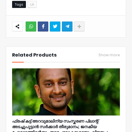
Tags
LA
NWT
Related Products
Show more
ഫ്രഷ് കട്ട് അറവുമാലിന്യ സംസ്കരണ പ്ലാന്റ്
അടച്ചുപൂട്ടാൻ സർക്കാർ തീരുമാനം; ജനകീയ