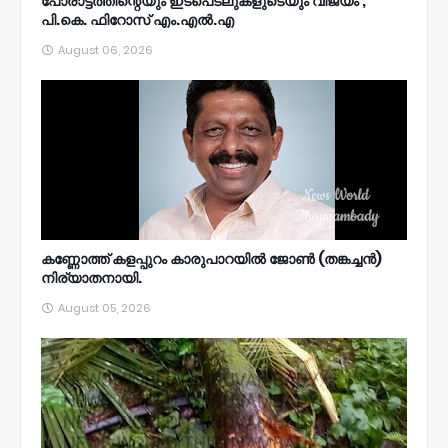
പോരാട്ടത്തിന്റെയും ഇടപെടലുകളുടെയും വിജയം ;
പി.കെ. ഫിറോസ് എം.എൽ‍.എ
August 06, 2026
കണ്ണോത്ത് കളപ്പുറം കാരുപാറയിൽ ജോൺ (തങ്കച്ചൻ)
നിര്യാതനായി.
August 05, 2026