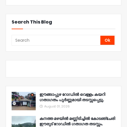
Search This Blog
ഈങ്ങാപ്പുഴ റോഡിൽ വെള്ളം കയറി
ഗതാഗതം പൂർണ്ണമായി തടസ്സപ്പെട്ടു.
August 01, 2026
കനത്ത മഴയിൽ മണ്ണിടിച്ചിൽ കോടഞ്ചേരി
ഈരൂട് റോഡിൽ ഗതാഗത തടസ്സം.