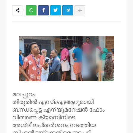
NWT
മലപ്പുറം:
തിരൂരിൽ എസ്‌ഐആറുമായി
ബന്ധപ്പെട്ട എന്യൂമറേഷൻ ഫോം
വിതരണ ക്യാമ്പിനിടെ
അശ്ലീലപ്രദർശനം നടത്തിയ
ബിഎൽഒയ്‌ക്കെതിരെ നടപടി.