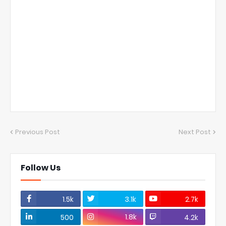
Previous Post
Next Post
Follow Us
1.5k
3.1k
2.7k
1.8k
500
4.2k