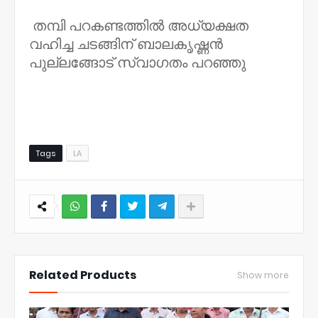
തമ്പി പറകണ്ടത്തിൽ അധ്യക്ഷത
വഹിച്ച ചടങ്ങിന് ബാലകൃഷ്ണൻ
പുല്ലങ്ങോട് സ്വാഗതം പറഞ്ഞു
Tags
LA
NWT
Related Products
Show more