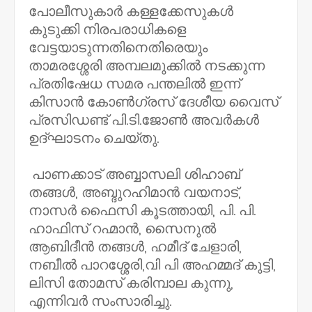
പോലീസുകാർ കള്ളക്കേസുകൾ
കുടുക്കി നിരപരാധികളെ
വേട്ടയാടുന്നതിനെതിരെയും
താമരശ്ശേരി അമ്പലമുക്കിൽ നടക്കുന്ന
പ്രതിഷേധ സമര പന്തലിൽ ഇന്ന്
കിസാൻ കോൺഗ്രസ് ദേശീയ വൈസ്
പ്രസിഡണ്ട് പി.ടി.ജോൺ അവർകൾ
ഉദ്ഘാടനം ചെയ്തു.
പാണക്കാട് അബ്ബാസലി ശിഹാബ്
തങ്ങൾ, അബ്ദുറഹിമാൻ വയനാട്,
നാസർ ഫൈസി കൂടത്തായി, പി. പി.
ഹാഫിസ് റഹ്മാൻ, സൈനുൽ
ആബിദീൻ തങ്ങൾ, ഹമീദ് ചേളാരി,
നബീൽ പാറശ്ശേരി,വി പി അഹമ്മദ് കുട്ടി,
ലിസി തോമസ് കരിമ്പാല കുന്നു,
എന്നിവർ സംസാരിച്ചു.