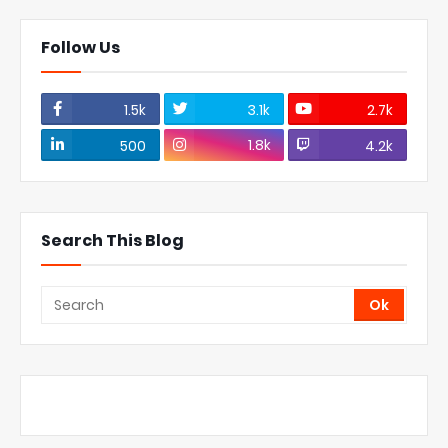
Follow Us
1.5k
3.1k
2.7k
1.8k
500
4.2k
Search This Blog