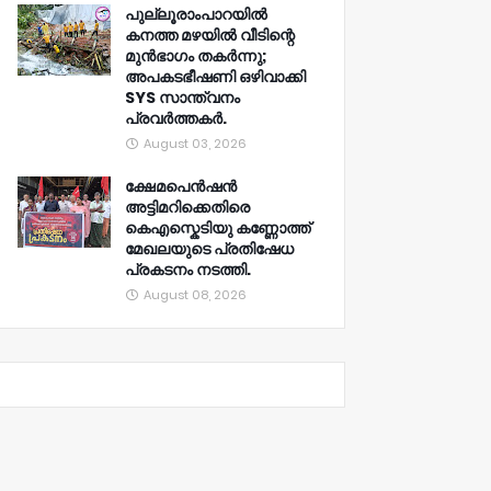
പുല്ലൂരാംപാറയിൽ
കനത്ത മഴയിൽ വീടിന്റെ
മുൻഭാഗം തകർന്നു;
അപകടഭീഷണി ഒഴിവാക്കി
SYS സാന്ത്വനം
പ്രവർത്തകർ.
August 03, 2026
ക്ഷേമപെൻഷൻ
അട്ടിമറിക്കെതിരെ
കെഎസ്കെടിയു കണ്ണോത്ത്
മേഖലയുടെ പ്രതിഷേധ
പ്രകടനം നടത്തി.
August 08, 2026