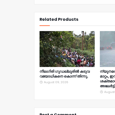
NWT
Related Products
നീലഗിരി ഗൂഡല്ലൂരിൽ കടുവ
ന്യൂനമര്‍ദ
വയോധികനെ കൊന്ന് തിന്നു.
മാറ്റം, ഇ
ശക്തമാ
August 09, 2026
അലേര്‍ട്ട്
August
Post a Comment