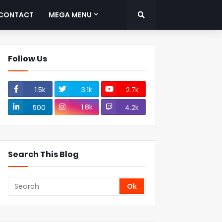
CONTACT
MEGA MENU
Follow Us
1.5k
3.1k
2.7k
1.8k
500
4.2k
Search This Blog