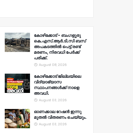
കോഴിക്കോട് - ബംഗളൂരു
കെ.എസ്.ആർ.ടി.സി ബസ്
അപകടത്തിൽ പെട്ട് രണ്ട്
മരണം, നിരവധി പേർക്ക്
പരിക്ക്.
August 08, 2026
കോഴിക്കോട് ജില്ലയിലെ
വിദ്യാഭ്യാസ
സ്ഥാപനങ്ങൾക്ക് നാളെ
അവധി.
August 03, 2026
ഓണക്കാല റേഷൻ ഇന്നു
മുതല്‍ വിതരണം ചെയ്യും.
August 03, 2026