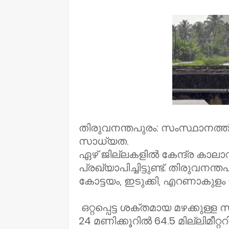
NWT
തിരുവനന്തപുരം: സംസ്ഥാനത്ത്
സാധ്യത.
ഏഴ് ജില്ലകളിൽ കേന്ദ്ര കാലാവ
പ്രഖ്യാപിച്ചിട്ടുണ്ട്. തിരുവനന
കോട്ടയം, ഇടുക്കി, എറണാകുള
ഒറ്റപ്പെട്ട ശക്തമായ മഴക്കുള്ള 
24 മണിക്കൂറിൽ 64.5 മില്ലിമീറ്റ