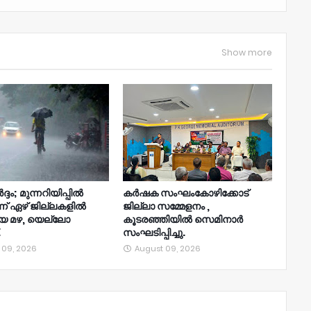
Show more
്ദം; മുന്നറിയിപ്പില്‍
കർഷക സംഘംകോഴിക്കോട്
ന്ന് ഏഴ് ജില്ലകളില്‍
ജില്ലാ സമ്മേളനം ,
യ മഴ, യെല്ലോ
കൂടരഞ്ഞിയിൽ സെമിനാർ
.
സംഘടിപ്പിച്ചു.
 09, 2026
August 09, 2026