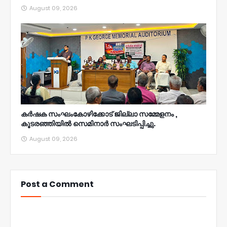
August 09, 2026
കർഷക സംഘംകോഴിക്കോട് ജില്ലാ സമ്മേളനം ,
കൂടരഞ്ഞിയിൽ സെമിനാർ സംഘടിപ്പിച്ചു.
August 09, 2026
Post a Comment