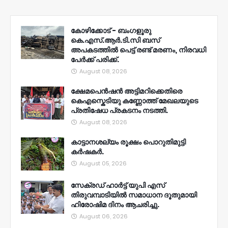
കോഴിക്കോട് - ബംഗളൂരു
കെ.എസ്.ആർ.ടി.സി ബസ്
അപകടത്തിൽ പെട്ട് രണ്ട് മരണം, നിരവധി
പേർക്ക് പരിക്ക്.
August 08, 2026
ക്ഷേമപെൻഷൻ അട്ടിമറിക്കെതിരെ
കെഎസ്കെടിയു കണ്ണോത്ത് മേഖലയുടെ
പ്രതിഷേധ പ്രകടനം നടത്തി.
August 08, 2026
കാട്ടാനശല്യം രൂക്ഷം പൊറുതിമുട്ടി
കർഷകർ.
August 05, 2026
സേക്രഡ് ഹാർട്ട് യുപി എസ്
തിരുവമ്പാടിയിൽ സമാധാന ദൂതുമായി
ഹിരോഷിമ ദിനം ആചരിച്ചു.
August 06, 2026