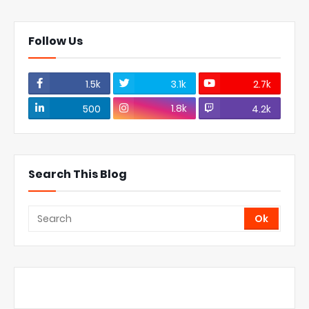
Follow Us
1.5k
3.1k
2.7k
1.8k
500
4.2k
Search This Blog