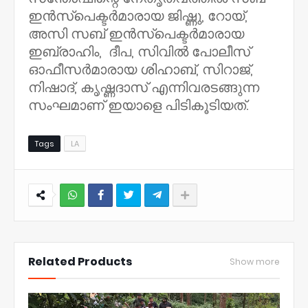
ഇൻസ്‌പെക്ടർമാരായ ജിഷ്ണു, റോയ്,
അസി സബ് ഇൻസ്‌പെക്ടർമാരായ
ഇബ്രാഹിം, ദീപ, സിവിൽ പോലീസ്
ഓഫീസർമാരായ ശിഹാബ്, സിറാജ്,
നിഷാദ്, കൃഷ്ണദാസ് എന്നിവരടങ്ങുന്ന
സംഘമാണ് ഇയാളെ പിടികൂടിയത്.
Tags
LA
NWT
Related Products
Show more