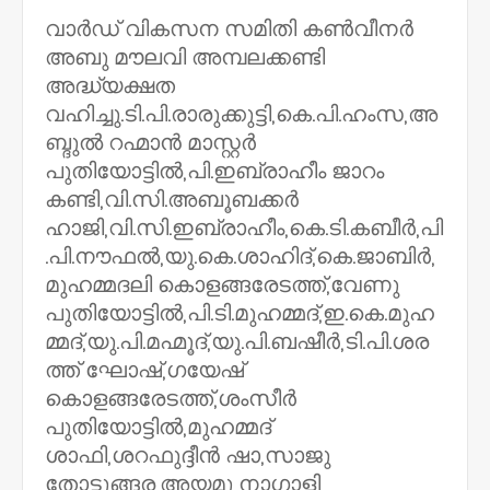
വാർഡ്‌ വികസന സമിതി കൺവീനർ
അബു മൗലവി അമ്പലക്കണ്ടി
അദ്ധ്യക്ഷത
വഹിച്ചു.ടി.പി.രാരുക്കുട്ടി,കെ.പി.ഹംസ,അ
ബ്ദുൽ റഹ്മാൻ മാസ്റ്റർ
പുതിയോട്ടിൽ,പി.ഇബ്രാഹീം ജാറം
കണ്ടി,വി.സി.അബൂബക്കർ
ഹാജി,വി.സി.ഇബ്രാഹീം,കെ.ടി.കബീർ,പി
.പി.നൗഫൽ,യു.കെ.ശാഹിദ്‌,കെ.ജാബിർ,
മുഹമ്മദലി കൊളങ്ങരേടത്ത്‌,വേണു
പുതിയോട്ടിൽ,പി.ടി.മുഹമ്മദ്‌,ഇ.കെ.മുഹ
മ്മദ്‌,യു.പി.മഹ്മൂദ്‌,യു.പി.ബഷീർ,ടി.പി.ശര
ത്ത് ഘോഷ്‌‌,ഗയേഷ്‌
കൊളങ്ങരേടത്ത്‌,ശംസീർ
പുതിയോട്ടിൽ,മുഹമ്മദ്‌
ശാഫി,ശറഫുദ്ദീൻ ഷാ,സാജു
തോട്ടുങ്ങര,അയമു നാഗാളി