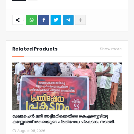
NWT
Related Products
Show more
ക്ഷേമപെൻഷൻ അട്ടിമറിക്കെതിരെ കെഎസ്കെടിയു
കണ്ണോത്ത് മേഖലയുടെ പ്രതിഷേധ പ്രകടനം നടത്തി.
August 08, 2026