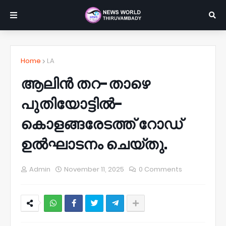
Home
LA
ആലിൻ തറ-താഴെ
പുതിയോട്ടിൽ-
കൊളങ്ങരേടത്ത്‌ റോഡ്‌
ഉൽഘാടനം ചെയ്തു.
Admin
November 11, 2025
0 Comments