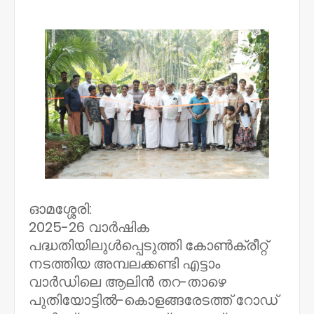
NWT
ഓമശ്ശേരി:
2025-26 വാർഷിക
പദ്ധതിയിലുൾപ്പെടുത്തി കോൺക്രീറ്റ്‌
നടത്തിയ അമ്പലക്കണ്ടി എട്ടാം
വാർഡിലെ ആലിൻ തറ-താഴെ
പുതിയോട്ടിൽ-കൊളങ്ങരേടത്ത്‌ റോഡ്‌