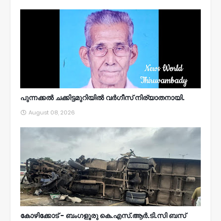
പുന്നക്കൽ ചക്കിട്ടമുറിയിൽ വർഗീസ് നിര്യാതനായി.
August 08, 2026
കോഴിക്കോട് - ബംഗളൂരു കെ.എസ്.ആർ.ടി.സി ബസ്