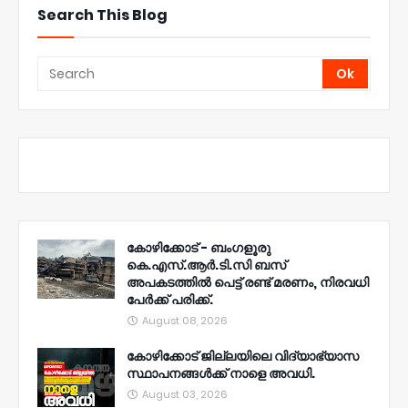
Search This Blog
കോഴിക്കോട് - ബംഗളൂരു
കെ.എസ്.ആർ.ടി.സി ബസ്
അപകടത്തിൽ പെട്ട് രണ്ട് മരണം, നിരവധി
പേർക്ക് പരിക്ക്.
August 08, 2026
കോഴിക്കോട് ജില്ലയിലെ വിദ്യാഭ്യാസ
സ്ഥാപനങ്ങൾക്ക് നാളെ അവധി.
August 03, 2026