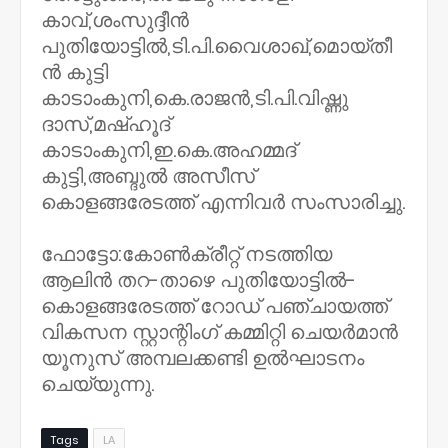
കാവ്‌,ശംസുദ്ദീൻ
പുതിയോട്ടിൽ,ടി.പി.വൈശാഖ്‌,മൊയ്തീ
ൻ കുട്ടി
കാടാംകുനി,കെ.രാജൻ,ടി.പി.വിഷ്ണു
ദാസ്‌,മഷ്‌ഹൂദ്‌
കാടാംകുനി,ഇ.കെ.അഹമ്മദ്‌
കുട്ടി,അബ്ദുൽ അസീസ്‌
കൊളങ്ങരേടത്ത്‌ എന്നിവർ സംസാരിച്ചു.
ഫോട്ടോ:കോൺക്രീറ്റ്‌ നടത്തിയ
ആലിൻ തറ-താഴെ പുതിയോട്ടിൽ-
കൊളങ്ങരേടത്ത്‌ റോഡ്‌ പഞ്ചായത്ത്‌
വികസന സ്റ്റാന്റിംഗ്‌ കമ്മിറ്റി ചെയർമാൻ
യൂനുസ്‌ അമ്പലക്കണ്ടി ഉൽഘാടനം
ചെയ്യുന്നു.
Tags
LA