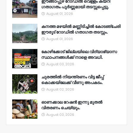
ഈങ്ങാപ്പുഴ റോഡിൽ വെള്ളം കയറി
ഗതാഗതം പൂർണ്ണമായി തടസ്സപ്പെട്ടു.
August 01, 2026
കനത്ത മഴയിൽ മണ്ണിടിച്ചിൽ കോടഞ്ചേരി
ഈരൂട് റോഡിൽ ഗതാഗത തടസ്സം.
August 01, 2026
കോഴിക്കോട് ജില്ലയിലെ വിദ്യാഭ്യാസ
സ്ഥാപനങ്ങൾക്ക് നാളെ അവധി.
August 03, 2026
ചുരത്തിൽ നിയന്ത്രണം വിട്ട ജീപ്പ്
കൊക്കയിലേക്ക് വീണു അപകടം.
August 02, 2026
ഓണക്കാല റേഷൻ ഇന്നു മുതല്‍
വിതരണം ചെയ്യും.
August 03, 2026