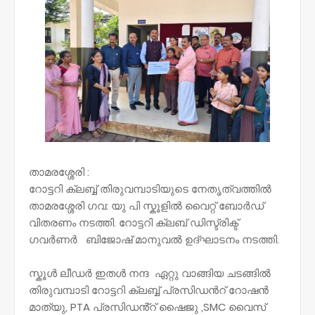
താമരശ്ശേരി :
റോട്ടറി ക്ലബ്ബ് തിരുവമ്പാടിയുടെ നേതൃത്വത്തിൽ
താമരശ്ശേരി ഗവ: യു പി സ്കൂളിൽ വൈറ്റ് ബോർഡ്
വിതരണം നടത്തി. റോട്ടറി ക്ലബ് ഡിസ്ട്രിക്ട്
ഗവർണർ ബിജോഷ് മാനുവൽ ഉദ്ഘാടനം നടത്തി.
സ്കൂൾ ലീഡർ ഇതൾ നന്ദ ഏറ്റു വാങ്ങിയ ചടങ്ങിൽ
തിരുവമ്പാടി റോട്ടറി ക്ലബ്ബ് പ്രസിഡൻറ് റോഷൻ
മാത്യു, PTA പ്രസിഡൻ്റ് ഷൈജു ,SMC വൈസ്