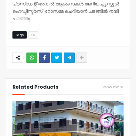
പ്രസിഡന്റ് അനിൽ ആശംസകൾ അറിയിച്ചു.സ്കൂൾ
ഹെഡ്മിസ്ട്രസ് റോസമ്മ ചെറിയാൻ ചടങ്ങിൽ നന്ദി
പറഞ്ഞു.
Tags
LA
NWT
Related Products
Show more