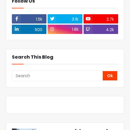
Follow Us
1.5k
3.1k
2.7k
1.8k
500
4.2k
Search This Blog