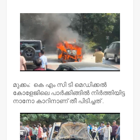
NWT
മുക്കം: കെ എം സി ടി മെഡിക്കൽ
കോളേജിലെ പാർക്കിങ്ങിൽ നിർത്തിയിട്ട
നാനോ കാറിനാണ് തീ പിടിച്ചത് .