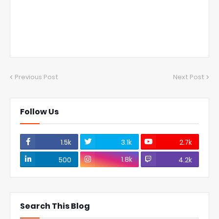
Previous Post
Next Post
Follow Us
1.5k
3.1k
2.7k
1.8k
500
4.2k
Search This Blog