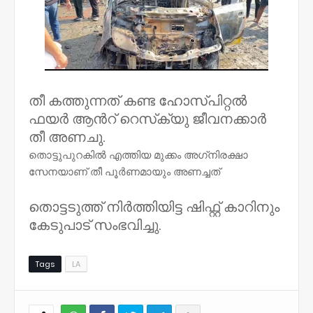
തീ കത്തുന്നത് കണ്ട ഹോസ്പിറ്റൽ
ഫയർ ആൻറ് റെസ്‌ക്യു ജീവനക്കാർ
തീ അണചു.
തൊട്ടുപുറകിൽ എത്തിയ മുക്കം അഗ്‌നിരക്ഷാ
സേനയാണ് തീ പൂർണമായും അണച്ചത്
തൊട്ടടുത്ത് നിർത്തിയിട്ട ഷിഫ്റ്റ് കാറിനും
കേടുപാട് സംഭവിച്ചു.
Tags
LA