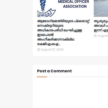
ആരോഗ്യമന്ത്രിയുടെ പ്രൈവറ്റ്
തൃശൂരു
സെക്രട്ടറിയുടെ
അവധി പ്
അധികാരപരിധി ലംഘിച്ചുള്ള
ഇന്ന് എട
ഇടപെടൽ
August
അംഗീകരിക്കാനാകില്ല:
കെജിഎംഒഎ .
August 07, 2026
Post a Comment