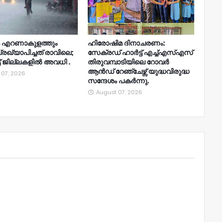
ം എറണാകുളത്തും
ഹിരോഷിമ ദിനാചരണം:
രഖ്യാപിച്ചത് രാവിലെ;
സേക്രഡ് ഹാർട്ട് എച്ച്എസ്എസ്
്ട് ജില്ലകളിൽ അവധി .
തിരുവമ്പാടിയിലെ റോവർ
ആൻഡ് റേഞ്ചേഴ്സ് യുദ്ധവിരുദ്ധ
 07, 2026
സന്ദേശം പകർന്നു.
August 07, 2026