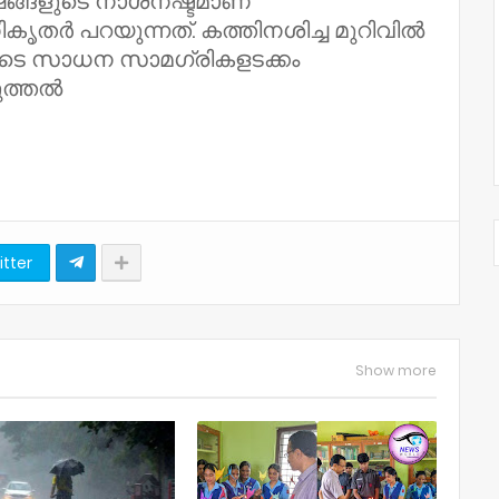
ഷങ്ങളുടെ നാശനഷ്ടമാണ്
ികൃതർ പറയുന്നത്. കത്തിനശിച്ച മുറിവിൽ
ളുടെ സാധന സാമഗ്രികളടക്കം
ുത്തൽ
itter
Show more