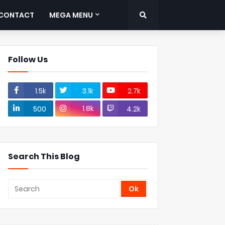
CONTACT
MEGA MENU
Follow Us
1.5k
3.1k
2.7k
1.8k
500
4.2k
Search This Blog