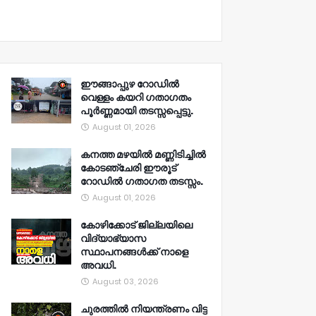
ഈങ്ങാപ്പുഴ റോഡിൽ
വെള്ളം കയറി ഗതാഗതം
പൂർണ്ണമായി തടസ്സപ്പെട്ടു.
August 01, 2026
കനത്ത മഴയിൽ മണ്ണിടിച്ചിൽ
കോടഞ്ചേരി ഈരൂട്
റോഡിൽ ഗതാഗത തടസ്സം.
August 01, 2026
കോഴിക്കോട് ജില്ലയിലെ
വിദ്യാഭ്യാസ
സ്ഥാപനങ്ങൾക്ക് നാളെ
അവധി.
August 03, 2026
ചുരത്തിൽ നിയന്ത്രണം വിട്ട