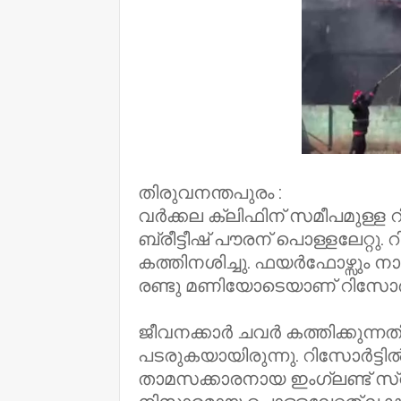
തിരുവനന്തപുരം :
വർക്കല ക്ലിഫിന് സമീപമുള്ള 
ബ്രീട്ടീഷ് പൗരന് പൊള്ളലേറ്റു
കത്തിനശിച്ചു. ഫയർഫോഴ്സും നാട്ട
രണ്ടു മണിയോടെയാണ് റിസോർട്ട
ജീവനക്കാർ ചവർ കത്തിക്കുന്നത
പടരുകയായിരുന്നു. റിസോർട്ടിൽ 
താമസക്കാരനായ ഇംഗ്ലണ്ട് സ്വ