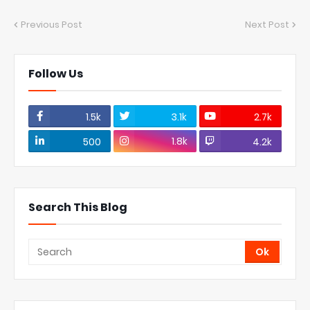
Previous Post
Next Post
Follow Us
1.5k
3.1k
2.7k
1.8k
500
4.2k
Search This Blog