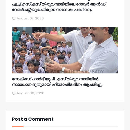
എച്ച്എസ്എസ് തിരുവമ്പാടിയിലെ റോവർ ആൻഡ്
റേഞ്ചേഴ്സ് യുദ്ധവിരുദ്ധ സന്ദേശം പകർന്നു.
August 07, 2026
സേക്രഡ് ഹാർട്ട് യുപി എസ് തിരുവമ്പാടിയിൽ
സമാധാന ദൂതുമായി ഹിരോഷിമ ദിനം ആചരിച്ചു.
August 06, 2026
Post a Comment