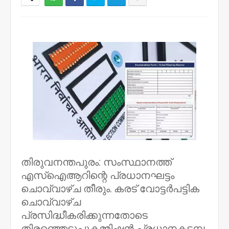
NWT
തിരുവനന്തപുരം: സംസ്ഥാനത്ത്
എസ്ഐആറിന്റെ പ്രധാനഘട്ടം
ചൊവ്വാഴ്ച തീരും. കരട് വോട്ടർപട്ടിക
ചൊവ്വാഴ്ച
പ്രസിദ്ധീകരിക്കുന്നതോടെ
തിരഞ്ഞെടുപ്പുകമ്മിഷൻ പ്രധാനകടമ്പ