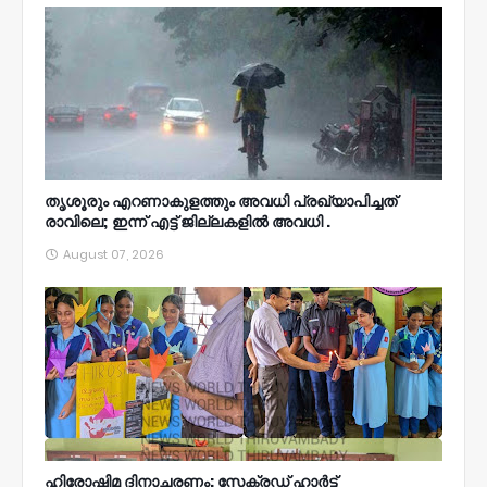
തൃശൂരും എറണാകുളത്തും അവധി പ്രഖ്യാപിച്ചത്
രാവിലെ; ഇന്ന് എട്ട് ജില്ലകളിൽ അവധി .
August 07, 2026
ഹിരോഷിമ ദിനാചരണം: സേക്രഡ് ഹാർട്ട്