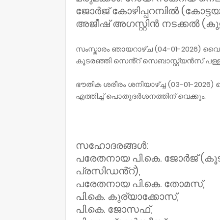
ജോർജ് കോഴിപ്പറമ്പിൽ (കോട്ടയം
അജീഷ് അഗസ്റ്റിൻ നടക്കൽ (ക
സംസ്കാരം ഞായറാഴ്ച (04-01-2026) വൈ
കൂടരഞ്ഞി സെൻ്റ് സെബാസ്റ്റ്യൻസ് പള്
ഭൗതിക ശരീരം ശനിയാഴ്ച്ച (03-01-202
എത്തിച്ച് പൊതുദർശനത്തിന് വെക്കും.
സഹോദരങ്ങൾ:
പരേതനായ പി.കെ. ജോർജ് (കൂ
പ്രസിഡൻ്റ്),
പരേതനായ പി.കെ. തോമസ്,
പി.കെ. കുര്യാക്കോസ്,
പി.കെ. ജോസഫ്,