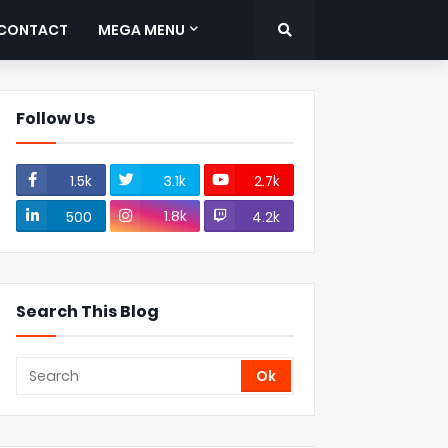
CONTACT
MEGA MENU
Follow Us
1.5k
3.1k
2.7k
1.8k
500
4.2k
Search This Blog