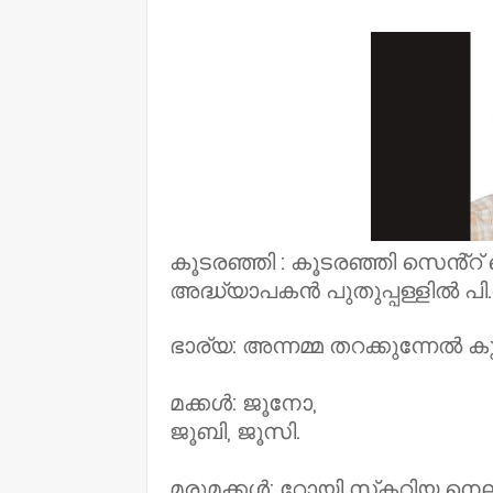
NWT
കൂടരഞ്ഞി : കൂടരഞ്ഞി സെൻ്റ് 
അദ്ധ്യാപകൻ പുതുപ്പള്ളിൽ പി
ഭാര്യ: അന്നമ്മ തറക്കുന്നേൽ ക
മക്കൾ: ജൂനോ,
ജൂബി, ജൂസി.
മരുമക്കൾ: റോയി സ്‌കറിയ നെല്