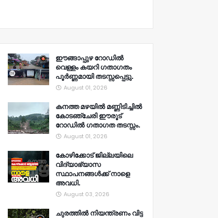
ഈങ്ങാപ്പുഴ റോഡിൽ
വെള്ളം കയറി ഗതാഗതം
പൂർണ്ണമായി തടസ്സപ്പെട്ടു.
August 01, 2026
കനത്ത മഴയിൽ മണ്ണിടിച്ചിൽ
കോടഞ്ചേരി ഈരൂട്
റോഡിൽ ഗതാഗത തടസ്സം.
August 01, 2026
കോഴിക്കോട് ജില്ലയിലെ
വിദ്യാഭ്യാസ
സ്ഥാപനങ്ങൾക്ക് നാളെ
അവധി.
August 03, 2026
ചുരത്തിൽ നിയന്ത്രണം വിട്ട