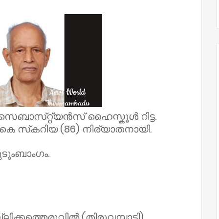
സെബാസ്‌റ്റ്യൻസ് ഹൈസ്കൂൾ റിട്ട.
.കെ സ്‌കറിയ (86) നിര്യാതനായി.
ുടുംബാംഗം.
ലിക്കത്തെരുവിൽ (തിരുവമ്പാടി).