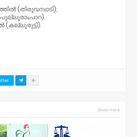
തിൽ (തിരുവമ്പാടി),
ുല്ലൂരാംപാറ),
(കല്ലുരുട്ടി).
itter
Show more