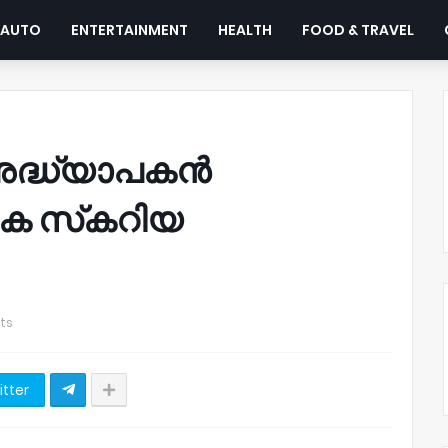
AUTO
ENTERTAINMENT
HEALTH
FOOD & TRAVEL
. അദ്ധ്യാപകൻ
കെ സ്‌കറിയ
ts
itter