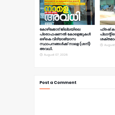
കോഴിക്കോട് ജില്ലയിലെ
ഫ്രഷ് ക
പ്രൊഫഷണൽ കോളെജുകൾ
പ്ലാന്റ
ഒഴികെ വിദ്യാഭ്യാസ
ശക്തമാക
സ്ഥാപനങ്ങൾക്ക് നാളെ (ശനി)
August
അവധി.
August 07, 2026
Post a Comment