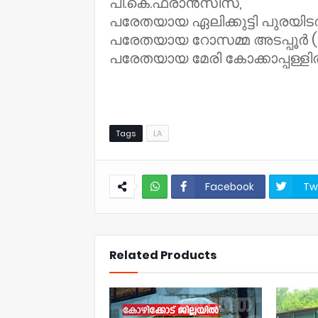
പി.കെ.ഫ്രാൻസീസ്,
പരേതയായ ഏലിക്കുട്ടി പുരയിടത്
പരേതയായ റോസമ്മ അടപ്പൂർ (പ
പരേതയായ മേരി കോക്കാപ്പള്ളിൽ 
Tags
LA
Facebook
Tw
NWT
Related Products