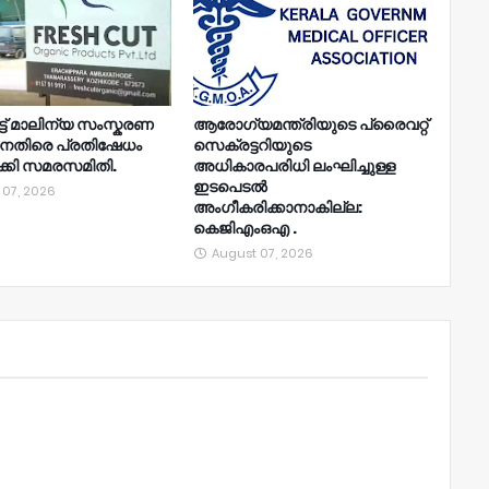
ട്ട് മാലിന്യ സംസ്കരണ
ആരോഗ്യമന്ത്രിയുടെ പ്രൈവറ്റ്
ിനെതിരെ പ്രതിഷേധം
സെക്രട്ടറിയുടെ
്കി സമരസമിതി.
അധികാരപരിധി ലംഘിച്ചുള്ള
ഇടപെടൽ
 07, 2026
അംഗീകരിക്കാനാകില്ല:
കെജിഎംഒഎ .
August 07, 2026