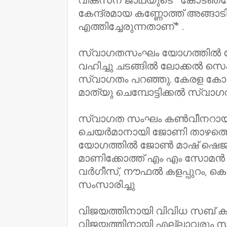
വികസന ജാഥയുടെ *കോടഞ്ച
കേന്ദ്രമായ കണ്ണോത്ത് അങ്ങാ
എത്തിച്ചേരുന്നതാണ്* .
സ്വാഗതസംഘം യോഗത്തിൽ ജോ
വഹിച്ചു ചടങ്ങിൽ ലോക്കൽ സെക്
സ്വാഗതം പറഞ്ഞു. കേരള കോ
മാത്യു ചെമ്പോട്ടിക്കൽ സ്വ
സ്വാഗത സംഘം കൺവീനറായി 
ചെയർമാനായി ജോണി താഴത്തെ വ
യോഗത്തിൽ ജോൺ മാഷ് ഷെജ
മാണിക്കോത്ത് എം എം സോമൻ 
വർഗീസ്, നൗഫൽ കളപ്പുറം, കെ
സംസാരിച്ചു
വിജയത്തിനായി വിവിധ സബ് കമ്മിറ
വിജയത്തിനായി എല്ലാവരും സജീവ