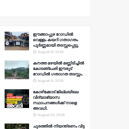
ഈങ്ങാപ്പുഴ റോഡിൽ
വെള്ളം കയറി ഗതാഗതം
പൂർണ്ണമായി തടസ്സപ്പെട്ടു.
August 01, 2026
കനത്ത മഴയിൽ മണ്ണിടിച്ചിൽ
കോടഞ്ചേരി ഈരൂട്
റോഡിൽ ഗതാഗത തടസ്സം.
August 01, 2026
കോഴിക്കോട് ജില്ലയിലെ
വിദ്യാഭ്യാസ
സ്ഥാപനങ്ങൾക്ക് നാളെ
അവധി.
August 03, 2026
ചുരത്തിൽ നിയന്ത്രണം വിട്ട