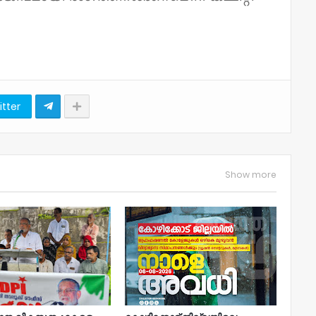
itter
Show more