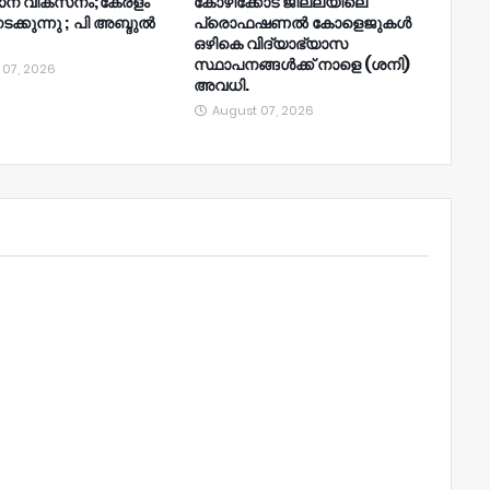
ാന വികസനം;കേരളം
കോഴിക്കോട് ജില്ലയിലെ
നടക്കുന്നു ; പി അബ്ദുൽ
പ്രൊഫഷണൽ കോളെജുകൾ
ഒഴികെ വിദ്യാഭ്യാസ
സ്ഥാപനങ്ങൾക്ക് നാളെ (ശനി)
 07, 2026
അവധി.
August 07, 2026