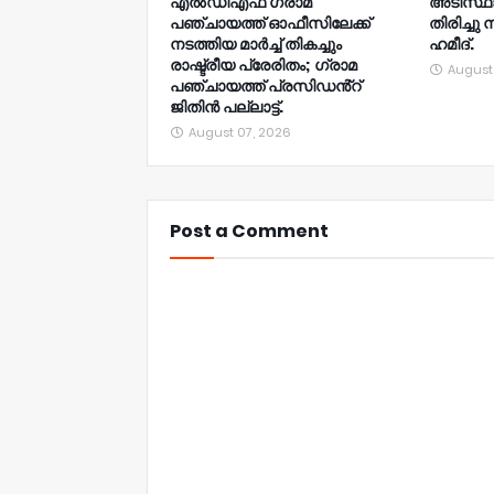
എൽഡിഎഫ് ഗ്രാമ
അടിസ്ഥ
പഞ്ചായത്ത് ഓഫീസിലേക്ക്
തിരിച്ചു 
നടത്തിയ മാർച്ച് തികച്ചും
ഹമീദ്.
രാഷ്ട്രീയ പ്രേരിതം; ഗ്രാമ
August
പഞ്ചായത്ത് പ്രസിഡൻ്റ്
ജിതിൻ പല്ലാട്ട്.
August 07, 2026
Post a Comment