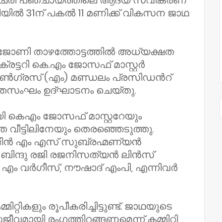
േരി പഞ്ചായത്തിലെ ആദ്യ സ്വീകരണ
ടിയിൽ 31ന് പകൽ 11 മണിക്ക് വികസന ജാഥ
ണി താഴത്തോട്ടത്തിൽ അധ്യക്ഷത
രട്ടറി കെ.എം ജോസഫ് മാസ്റ്റർ
ൺഗ്രസ് (എം) മണ്ഡലം പ്രസിഡൻറ്
ാഗതസംഘം ഉദ്ഘാടനം ചെയ്തു.
കെഎം ജോസഫ് മാസ്റ്ററേയും
ീട്ടിലിനേയും തെരഞ്ഞെടുത്തു.
ിൻ എം എസ് സുബ്രഹ്മണ്യൻ
ബിന്ദു രജി രജനിസത്യൻ ലിൻസ്
 എം വർഗീസ്, നൗഷാദ് എംപി, എന്നിവർ
്റികളും രൂപീകരിച്ചിട്ടുണ്ട്. ജാഥയുടെ
മായി രംഗത്തിറങ്ങണമെന്ന് കമ്മിറ്റി