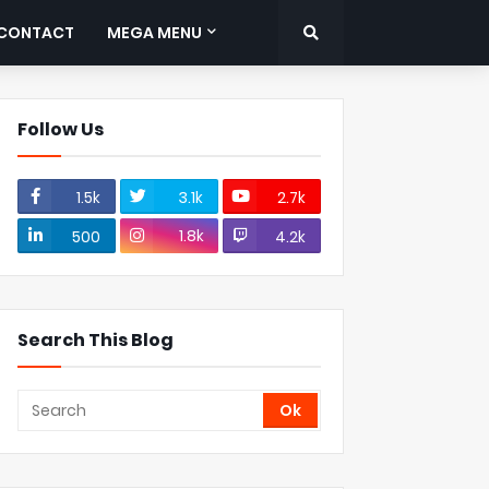
CONTACT
MEGA MENU
Follow Us
1.5k
3.1k
2.7k
1.8k
500
4.2k
Search This Blog