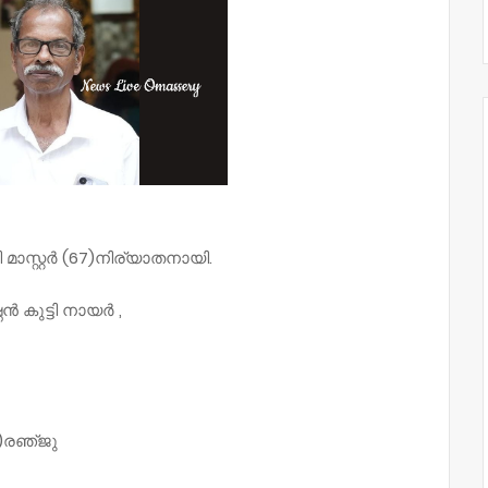
മാസ്റ്റർ (67)നിര്യാതനായി.
 കുട്ടി നായർ ,
)രഞ്‌ജു