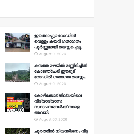
ഈങ്ങാപ്പുഴ റോഡിൽ
വെള്ളം കയറി ഗതാഗതം
പൂർണ്ണമായി തടസ്സപ്പെട്ടു.
August 01, 2026
കനത്ത മഴയിൽ മണ്ണിടിച്ചിൽ
കോടഞ്ചേരി ഈരൂട്
റോഡിൽ ഗതാഗത തടസ്സം.
August 01, 2026
കോഴിക്കോട് ജില്ലയിലെ
വിദ്യാഭ്യാസ
സ്ഥാപനങ്ങൾക്ക് നാളെ
അവധി.
August 03, 2026
ചുരത്തിൽ നിയന്ത്രണം വിട്ട