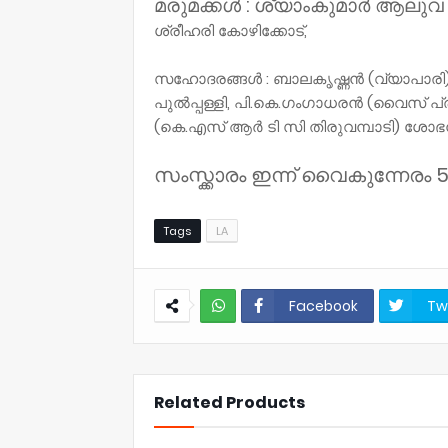
മരുമക്കൾ : ശ്യാംകുമാർ ആലുവ
ശ്രീഹരി കോഴിക്കോട്,
സഹോദരങ്ങൾ : ബാലകൃഷ്ണൻ (വ്യാപാരി), ര
പുൽപ്പള്ളി, പി.കെ.ഗംഗാധരൻ (വൈസ് പ്രസ
(കെ.എസ് ആർ ടി സി തിരുവമ്പാടി) ശോഭന
സംസ്ക്കാരം ഇന്ന് വൈകുന്നേരം 5 
Tags
LA
Facebook
Tw
NWT
Related Products