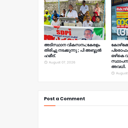
അടിസ്ഥാന വികസനം;കേരളം
കോഴിക്ക
തിരിച്ചു നടക്കുന്നു ; പി അബ്ദുൽ
പ്രൊഫ
ഹമീദ്.
ഒഴികെ വ
സ്ഥാപനങ
August 07, 2026
അവധി.
August
Post a Comment