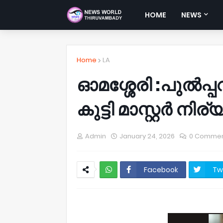
HOME
NEWS
Home
LA
ഓമശ്ശേരി :പുൽപ
കുട്ടി മാസ്റ്റർ നി
Admin
January 24, 2026
0 Comme
Facebook
Tw
NWT