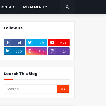
CONTACT
MEGA MENU
Follow Us
1.5k
3.1k
2.7k
1.8k
500
4.2k
Search This Blog