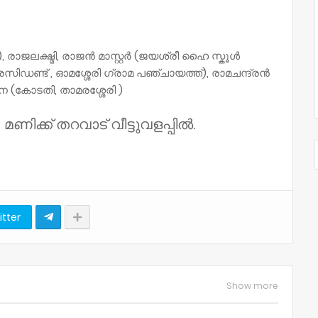
ാജലക്ഷ്മി, രാജൻ മാസ്റ്റർ (ജയശ്രീ ഹൈ സ്കൂൾ
ിഡണ്ട് , ഓമശ്ശേരി ഗ്രാമ പഞ്ചായത്ത്), രാമചന്ദ്രൻ
 (കോടതി, താമരശ്ശേരി )
മണിക്ക് തറവാട് വീട്ടുവളപ്പിൽ.
itter
Show more