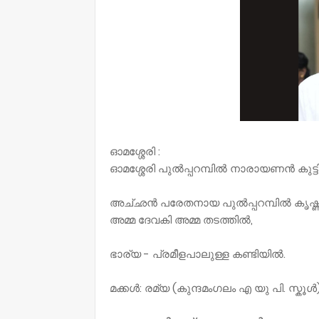
ഓമശ്ശേരി :
ഓമശ്ശേരി പുൽപ്പറമ്പിൽ നാരായണൻ കുട്ടി 
അച്‌ഛൻ പരേതനായ പുൽപ്പറമ്പിൽ കൃഷ്ണൻ
അമ്മ ദേവകി അമ്മ തടത്തിൽ,
ഭാര്യ - പ്രമീളപാലുള്ള കണ്ടിയിൽ.
മക്കൾ: രമ്യ (കുന്ദമംഗലം എ യു പി. സ്കൂൾ