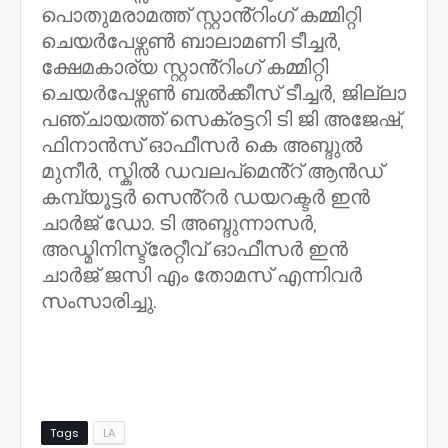
പൊതുമരാമത്ത് സ്റ്റാൻ്റിംഗ് കമ്മിറ്റി
ചെയർപേഴ്സൺ ബാലാമണി ടീച്ചർ,
ക്ഷേമകാര്യ സ്റ്റാൻ്റിംഗ് കമ്മിറ്റി
ചെയർപേഴ്സൺ ബൽക്കീസ് ടീച്ചർ, ജില്ലാ
പഞ്ചായത്ത് സെക്രട്ടറി ടി ജി അജേഷ്,
ഫിനാൻസ് ഓഫീസർ കെ അബ്ദുൽ
മുനീർ, സ്കിൽ ഡവലപ്മെൻ്റ് ആൻഡ്
കമ്പ്യൂട്ടർ സെൻ്റർ ഡയറക്ടർ ഇൻ
ചാർജ് ഡോ. ടി അബ്ദുന്നാസർ,
അഡ്മിനിസ്ട്രേറ്റീവ് ഓഫീസർ ഇൻ
ചാർജ് ജസി എം തോമസ് എന്നിവർ
സംസാരിച്ചു.
Tags
LA