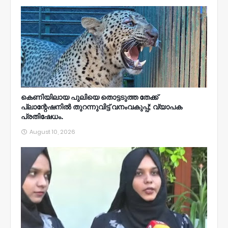
കെണിയിലായ പുലിയെ തൊട്ടടുത്ത തേക്ക്‌
പ്ലാന്റേഷനിൽ തുറന്നുവിട്ട്‌ വനംവകുപ്പ്; വ്യാപക
പ്രതിഷേധം.
August 10, 2026