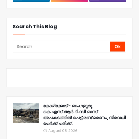
Search This Blog
കോഴിക്കോട് - ബംഗളൂരു
കെ.എസ്.ആർ.ടി.സി ബസ്
അപകടത്തിൽ പെട്ട് രണ്ട് മരണം, നിരവധി
പേർക്ക് പരിക്ക്.
August 08, 2026