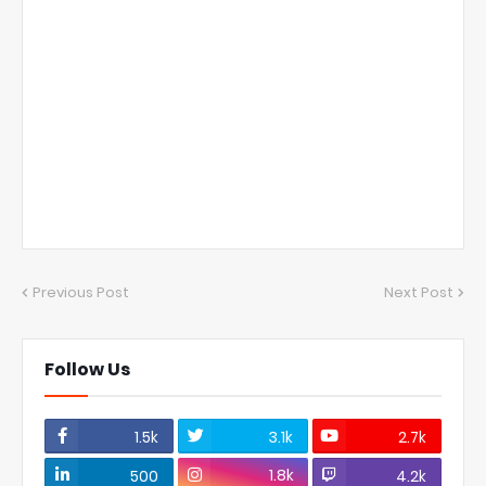
Previous Post
Next Post
Follow Us
1.5k
3.1k
2.7k
1.8k
500
4.2k