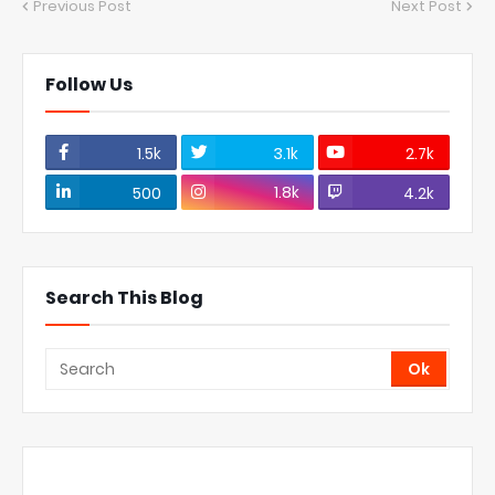
Previous Post
Next Post
Follow Us
1.5k
3.1k
2.7k
1.8k
500
4.2k
Search This Blog