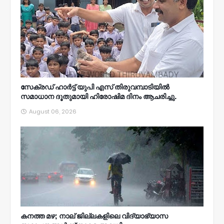
സേക്രഡ് ഹാർട്ട് യുപി എസ് തിരുവമ്പാടിയിൽ
സമാധാന ദൂതുമായി ഹിരോഷിമ ദിനം ആചരിച്ചു.
August 06, 2026
കനത്ത മഴ; നാല്‌ ജില്ലകളിലെ വിദ്യാഭ്യാസ