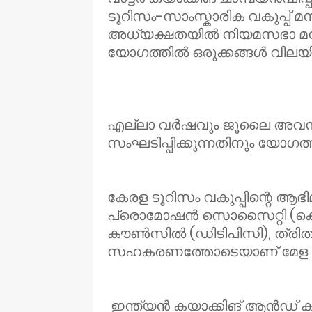
ടൂറിസം-സാംസ്കാരിക വകുപ്പ് മന്ത
അധ്യക്ഷതയിൽ നിയമസഭാ മന്
യോഗത്തിൽ ഒരുക്കങ്ങൾ വിലയി
എല്ലാ വർഷവും ജൂലൈ അവസാ
സംഘടിപ്പിക്കുന്നതിനും യോഗത
കേരള ടൂറിസം വകുപ്പിന്റെ ആ
പ്രൊമോഷൻ സൊസൈറ്റി (കെഎ
കൗൺസിൽ (ഡിടിപിസി), ത്രി
സഹകരണത്തോടെയാണ് മേള സംഘട
ഇന്ത്യൻ കയാക്കിങ് ആൻഡ