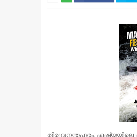
NWT
തിരുവനന്തപുരം: ഏഷ്യയിലെ ഏറ്