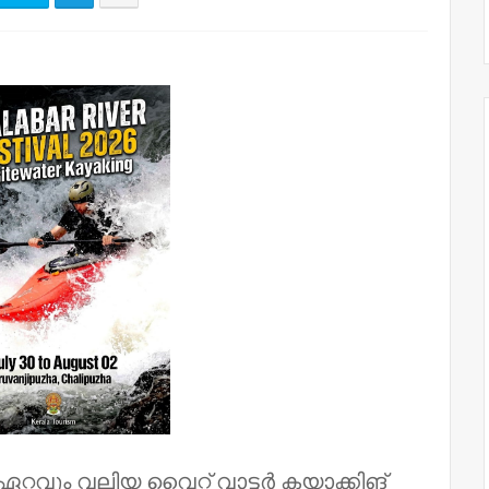
റവും വലിയ വൈറ്റ് വാട്ടർ കയാക്കിങ്