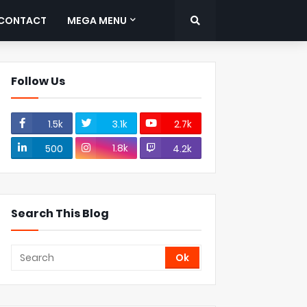
CONTACT
MEGA MENU
Follow Us
1.5k
3.1k
2.7k
1.8k
500
4.2k
Search This Blog