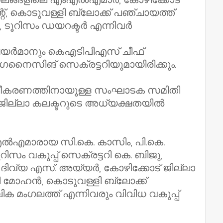
റ്, കൊടുവള്ളി ബ്ലോക്ക് പഞ്ചായത്ത്
റി, ടൂറിസം ഡയറക്ടർ എന്നിവർ
ചെയർമാനും കെഎടിപിഎസ് ചീഫ്
ഗനൈസിങ് സെക്രട്ടറിയുമായിരിക്കും.
രൂപീകരണത്തിനായുള്ള സംഘാടക സമിതി
 ജില്ലാ കലക്ടറുടെ അധ്യക്ഷതയിൽ
ാരായ സി.കെ. കാസിം, പി.കെ.
ിസം വകുപ്പ് സെക്രട്ടറി കെ. ബിജു,
റി ദിവ്യ എസ്. അയ്യർ, കോഴിക്കോട് ജില്ലാ
ലി മോഹൻ, കൊടുവള്ളി ബ്ലോക്ക്
ക മംഗലത്ത് എന്നിവരും വിവിധ വകുപ്പ്