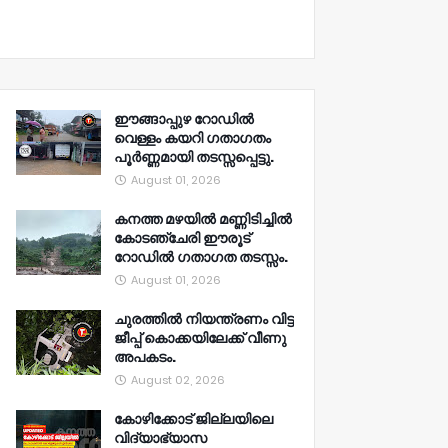
ഈങ്ങാപ്പുഴ റോഡിൽ
വെള്ളം കയറി ഗതാഗതം
പൂർണ്ണമായി തടസ്സപ്പെട്ടു.
August 01, 2026
കനത്ത മഴയിൽ മണ്ണിടിച്ചിൽ
കോടഞ്ചേരി ഈരൂട്
റോഡിൽ ഗതാഗത തടസ്സം.
August 01, 2026
ചുരത്തിൽ നിയന്ത്രണം വിട്ട
ജീപ്പ് കൊക്കയിലേക്ക് വീണു
അപകടം.
August 02, 2026
കോഴിക്കോട് ജില്ലയിലെ
വിദ്യാഭ്യാസ