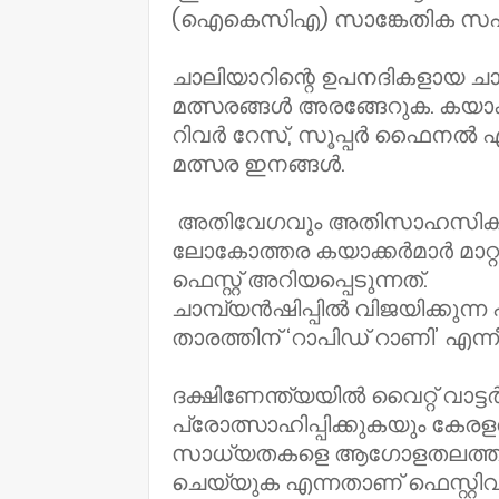
(ഐകെസിഎ) സാങ്കേതിക സഹ
ചാലിയാറിന്റെ ഉപനദികളായ ചാല
മത്സരങ്ങൾ അരങ്ങേറുക. കയാ
റിവർ റേസ്, സൂപ്പർ ഫൈനൽ എക
മത്സര ഇനങ്ങൾ.
അതിവേഗവും അതിസാഹസികതയു
ലോകോത്തര കയാക്കർമാർ മാറ്റ
ഫെസ്റ്റ് അറിയപ്പെടുന്നത്.
ചാമ്പ്യൻഷിപ്പിൽ വിജയിക്കുന്ന
താരത്തിന് ‘റാപിഡ് റാണി’ എന്
ദക്ഷിണേന്ത്യയിൽ വൈറ്റ് വാട
പ്രോത്സാഹിപ്പിക്കുകയും കേര
സാധ്യതകളെ ആഗോളതലത്തിൽ 
ചെയ്യുക എന്നതാണ് ഫെസ്റ്റിവല