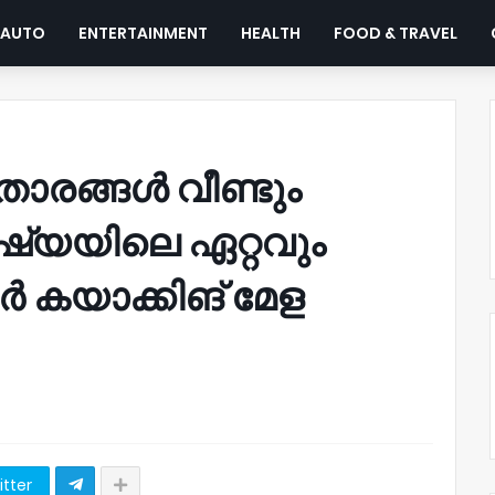
AUTO
ENTERTAINMENT
HEALTH
FOOD & TRAVEL
ാരങ്ങൾ വീണ്ടും
ഷ്യയിലെ ഏറ്റവും
ടർ കയാക്കിങ് മേള
itter