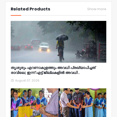
NWT
Related Products
Show more
തൃശൂരും എറണാകുളത്തും അവധി പ്രഖ്യാപിച്ചത്
രാവിലെ; ഇന്ന് എട്ട് ജില്ലകളിൽ അവധി .
August 07, 2026