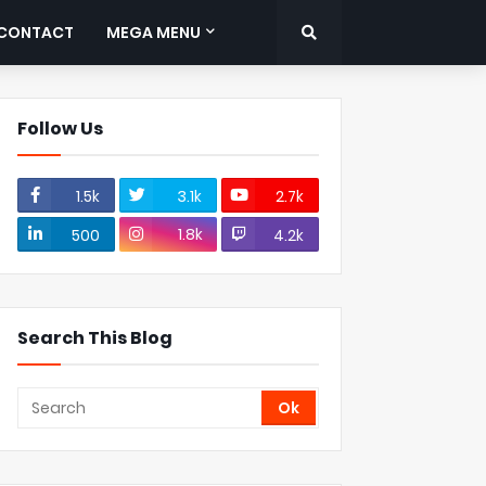
CONTACT
MEGA MENU
Follow Us
1.5k
3.1k
2.7k
1.8k
500
4.2k
Search This Blog