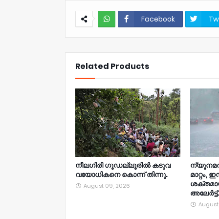
Facebook
Tw
NWT
Related Products
നീലഗിരി ഗൂഡല്ലൂരിൽ കടുവ
ന്യൂനമര്‍ദ
വയോധികനെ കൊന്ന് തിന്നു.
മാറ്റം, ഇ
ശക്തമാ
August 09, 2026
അലേര്‍ട്ട്
August