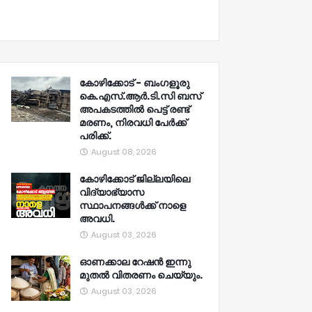
കോഴിക്കോട് - ബംഗളൂരു
കെ.എസ്.ആർ.ടി.സി ബസ്
അപകടത്തിൽ പെട്ട് രണ്ട്
മരണം, നിരവധി പേർക്ക്
പരിക്ക്.
August 08, 2026
കോഴിക്കോട് ജില്ലയിലെ
വിദ്യാഭ്യാസ
സ്ഥാപനങ്ങൾക്ക് നാളെ
അവധി.
August 03, 2026
ഓണക്കാല റേഷൻ ഇന്നു
മുതല്‍ വിതരണം ചെയ്യും.
August 03, 2026