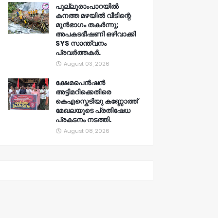
പുല്ലൂരാംപാറയിൽ
കനത്ത മഴയിൽ വീടിന്റെ
മുൻഭാഗം തകർന്നു;
അപകടഭീഷണി ഒഴിവാക്കി
SYS സാന്ത്വനം
പ്രവർത്തകർ.
August 03, 2026
ക്ഷേമപെൻഷൻ
അട്ടിമറിക്കെതിരെ
കെഎസ്കെടിയു കണ്ണോത്ത്
മേഖലയുടെ പ്രതിഷേധ
പ്രകടനം നടത്തി.
August 08, 2026