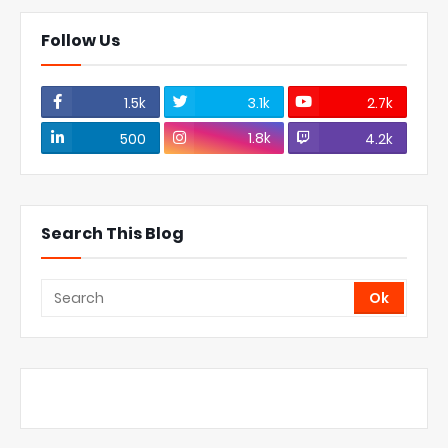
Follow Us
1.5k
3.1k
2.7k
1.8k
500
4.2k
Search This Blog