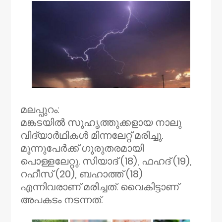
മലപ്പുറം:
മങ്കടയിൽ സുഹൃത്തുക്കളായ നാലു
വിദ്യാർഥികൾ മിന്നലേറ്റ് മരിച്ചു.
മൂന്നുപേർക്ക് ഗുരുതരമായി
പൊള്ളലേറ്റു. സിയാദ് (18), ഫഹദ് (19),
റഹീസ് (20), ബഹാത്ത് (18)
എന്നിവരാണ് മരിച്ചത്. വൈകിട്ടാണ്
അപകടം നടന്നത്.